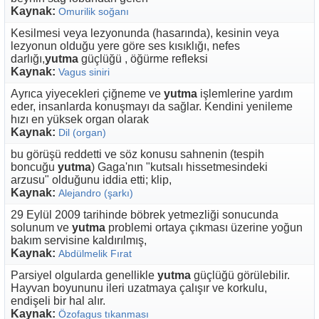
Kaynak:
Omurilik soğanı
Kesilmesi veya lezyonunda (hasarında), kesinin veya
lezyonun olduğu yere göre ses kısıklığı, nefes
darlığı,
yutma
güçlüğü , öğürme refleksi
Kaynak:
Vagus siniri
Ayrıca yiyecekleri çiğneme ve
yutma
işlemlerine yardım
eder, insanlarda konuşmayı da sağlar. Kendini yenileme
hızı en yüksek organ olarak
Kaynak:
Dil (organ)
bu görüşü reddetti ve söz konusu sahnenin (tespih
boncuğu
yutma
) Gaga'nın "kutsalı hissetmesindeki
arzusu" olduğunu iddia etti; klip,
Kaynak:
Alejandro (şarkı)
29 Eylül 2009 tarihinde böbrek yetmezliği sonucunda
solunum ve
yutma
problemi ortaya çıkması üzerine yoğun
bakım servisine kaldırılmış,
Kaynak:
Abdülmelik Fırat
Parsiyel olgularda genellikle
yutma
güçlüğü görülebilir.
Hayvan boyununu ileri uzatmaya çalışır ve korkulu,
endişeli bir hal alır.
Kaynak:
Özofagus tıkanması