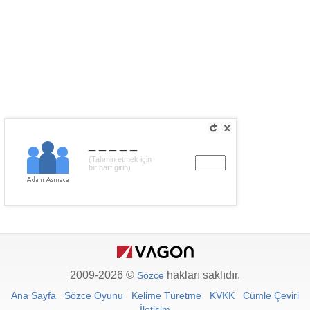
_____
(Tahmin etmek için
bir harf girin)
2009-2026 ©
hakları saklıdır.
Sözce
Ana Sayfa
Sözce Oyunu
Kelime Türetme
KVKK
Cümle Çeviri
İletişim