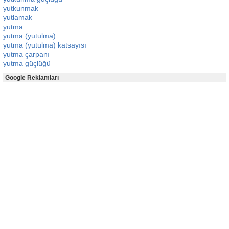
yutkunmak
yutlamak
yutma
yutma (yutulma)
yutma (yutulma) katsayısı
yutma çarpanı
yutma güçlüğü
Google Reklamları