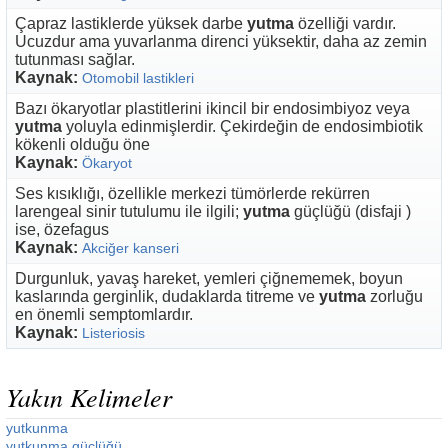
Çapraz lastiklerde yüksek darbe
yutma
özelliği vardır.
Ucuzdur ama yuvarlanma direnci yüksektir, daha az zemin
tutunması sağlar.
Kaynak:
Otomobil lastikleri
Bazı ökaryotlar plastitlerini ikincil bir endosimbiyoz veya
yutma
yoluyla edinmişlerdir. Çekirdeğin de endosimbiotik
kökenli olduğu öne
Kaynak:
Ökaryot
Ses kısıklığı, özellikle merkezi tümörlerde rekürren
larengeal sinir tutulumu ile ilgili;
yutma
güçlüğü (disfaji )
ise, özefagus
Kaynak:
Akciğer kanseri
Durgunluk, yavaş hareket, yemleri çiğnememek, boyun
kaslarında gerginlik, dudaklarda titreme ve
yutma
zorluğu
en önemli semptomlardır.
Kaynak:
Listeriosis
Yakın Kelimeler
yutkunma
yutkunma güçlüğü