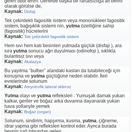
gelen tıbbi terim. Genelde başka bir rahatsızlığa ait belirti
olarak görülse de,
Kaynak:
Disfaji
Tek çekirdekli fagositik sistem veya mononükleer fagositik
sistem, bağışıklık sistemi nin,
yutma
özelliğine sahip
(fagositik) hücrelerini
Kaynak:
Tek çekirdekli fagositik sistem
Hem sıvı hem katı besinleri yutmada güçlük (disfaji ), ara
sıra
yutma
sonucu ağrı duyulması (odinofoji ), sıklıkla
bulantısız sıvı veya
Kaynak:
Akalazya
Bu yayılma "bulber" alandaki kasları da tutabileceği için
konuşma ve
yutma
güçlüğüne neden olabilir. İleri
evrelerinde solunum
Kaynak:
Amyotrofik lateral skleroz
Yutma
olayı ve
yutma
refleksleri : Yumuşak damak yukarı
kalkar, geriler ve boğaz arka duvarına dayanarak yukarı
hava yollarıyle yemek
Kaynak:
Boğaz (organ)
Solunum, sindirim, hapşırma, kusma,
yutma
, çiğneme,
idrar yapma gibi refleksleri kontrol eder. Ayrıca burada
beynin sağ lobundan gelen