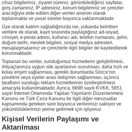
cihaz bilgileriniz, ziyaret süreniz, görüntülediğiniz sayfalar,
giriş zamanınız, IP adresiniz, konum bilgileriniz ve çerezler
aracılığıyla elde edilen diğer veriler anonim olarak
toplanmakta ve yasal süreler boyunca saklanmaktadır.
Üye olarak katılım sağladığınızda ise, yukarıda belirtilen
verilere ek olarak, kayıt sırasında paylaştığınız ad-soyad,
cinsiyet, e-posta adresi, kullanıcı adı, telefon numarası, şehir,
doğum tarihi, meslek bilgileri, sosyal medya adresleri,
mesajlaşmalarınız ve çerezlerle ilgili bilgiler de kaydedilerek
korunmaktadır.
Toplanan bu veriler, sunduğumuz hizmetlerin geliştirilmesi,
ihtiyaçlarınıza uygun site ayarlarının sunulması, daha hızlı ve
kolay erişim sağlanması, gerekli durumlarda Sözce'nin
yönetimi veya üyeler arası iletişimin sağlanması, üçüncü
tarafların sunduğu reklam hizmetlerinin özelleştirilmesi
amacıyla kullanılmaktadır. Ayrıca, 6698 sayılı KVKK, 5651
sayılı İnternet Ortamında Yapılan Yayınların Düzenlenmesi
Kanunu ve Türk Ceza Kanunu ile ilgili diğer mevzuatlar
kapsamında gereken süre boyunca verilerinizi saklıyor ve
yükümlülüklerimizi yerine getirmek için işliyoruz.
Kişisel Verilerin Paylaşımı ve
Aktarılması