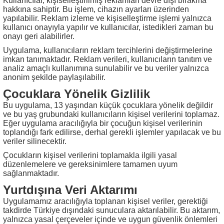
Kullanıcılar, kişiselleştirilmiş reklamları devre dışı bırakma
hakkına sahiptir. Bu işlem, cihazın ayarları üzerinden
yapılabilir. Reklam izleme ve kişiselleştirme işlemi yalnızca
kullanıcı onayıyla yapılır ve kullanıcılar, istedikleri zaman bu
onayı geri alabilirler.
Uygulama, kullanıcıların reklam tercihlerini değiştirmelerine
imkan tanımaktadır. Reklam verileri, kullanıcıların tanıtım ve
analiz amaçlı kullanımına sunulabilir ve bu veriler yalnızca
anonim şekilde paylaşılabilir.
Çocuklara Yönelik Gizlilik
Bu uygulama, 13 yaşından küçük çocuklara yönelik değildir
ve bu yaş grubundaki kullanıcıların kişisel verilerini toplamaz.
Eğer uygulama aracılığıyla bir çocuğun kişisel verilerinin
toplandığı fark edilirse, derhal gerekli işlemler yapılacak ve bu
veriler silinecektir.
Çocukların kişisel verilerini toplamakla ilgili yasal
düzenlemelere ve gereksinimlere tamamen uyum
sağlanmaktadır.
Yurtdışına Veri Aktarımı
Uygulamamız aracılığıyla toplanan kişisel veriler, gerektiği
takdirde Türkiye dışındaki sunuculara aktarılabilir. Bu aktarım,
yalnızca yasal çerçeveler içinde ve uygun güvenlik önlemleri