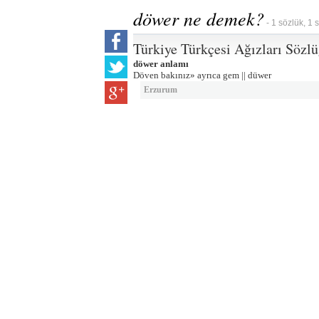
döwer ne demek?
- 1 sözlük, 1 
Türkiye Türkçesi Ağızları Sözl
döwer anlamı
Döven bakınız» ayrıca gem || düwer
Erzurum