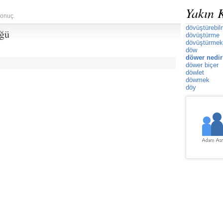
Yakın 
sonuç.
dövüştürebi
üğü
dövüştürme
dövüştürmek
döw
döwer nedi
döwer biçer
döwlet
döwmek
döy