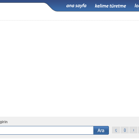
girin
ç
ğ
ı