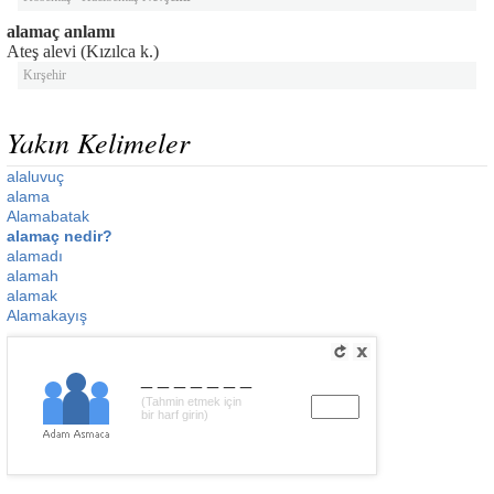
alamaç anlamı
Ateş alevi (Kızılca k.)
Kırşehir
Yakın Kelimeler
alaluvuç
alama
Alamabatak
alamaç nedir?
alamadı
alamah
alamak
Alamakayış
_______
(Tahmin etmek için
bir harf girin)