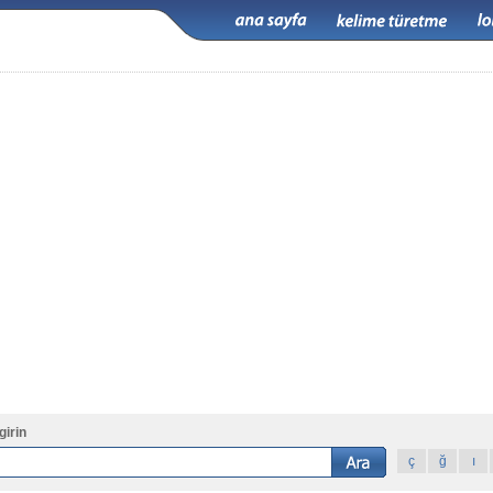
girin
ç
ğ
ı