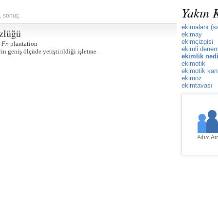
Yakın 
1 sonuç.
ekimalanı (s
zlüğü
ekimay
ekimçizgisi
n
Fr.
plantation
ekimli dene
n geniş ölçüde yetiştirildiği işletme. .
ekimlik ned
ekimotik
ekimotik ka
ekimoz
ekimtavası