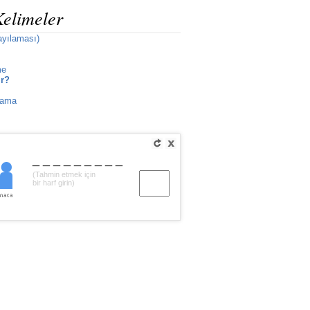
Kelimeler
ayılaması)
me
ir?
nama
_________
(Tahmin etmek için
bir harf girin)