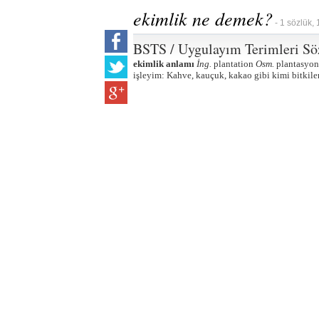
ekimlik ne demek?
- 1 sözlük, 
BSTS / Uygulayım Terimleri Sö
ekimlik anlamı
İng.
plantation
Osm.
plantasyo
işleyim: Kahve, kauçuk, kakao gibi kimi bitkileri