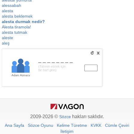
alesital yumurta
alessabah
alesta
alesta beklemek
alesta durmak nedir?
Alesta tiramola!
alesta tutmak
aleste
aleş
________
(Tahmin etmek için
bir harf girin)
2009-2026 ©
hakları saklıdır.
Sözce
Ana Sayfa
Sözce Oyunu
Kelime Türetme
KVKK
Cümle Çeviri
İletişim