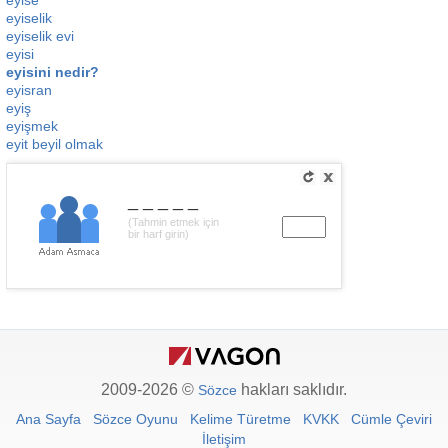
eyise
eyiselik
eyiselik evi
eyisi
eyisini nedir?
eyisran
eyiş
eyişmek
eyit beyil olmak
_____
(Tahmin etmek için
bir harf girin)
2009-2026 ©
hakları saklıdır.
Sözce
Ana Sayfa
Sözce Oyunu
Kelime Türetme
KVKK
Cümle Çeviri
İletişim