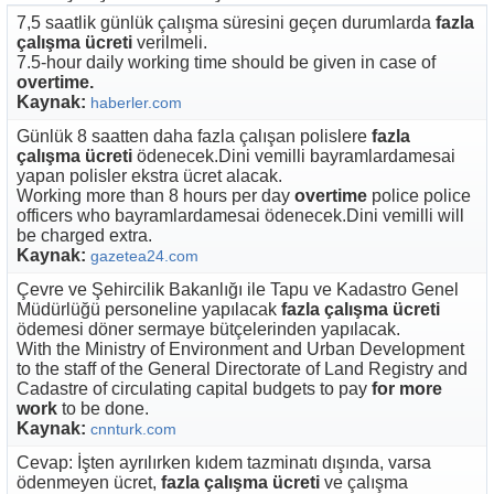
7,5 saatlik günlük çalışma süresini geçen durumlarda
fazla
çalışma ücreti
verilmeli.
7.5-hour daily working time should be given in case of
overtime.
Kaynak:
haberler.com
Günlük 8 saatten daha fazla çalışan polislere
fazla
çalışma ücreti
ödenecek.Dini vemilli bayramlardamesai
yapan polisler ekstra ücret alacak.
Working more than 8 hours per day
overtime
police police
officers who bayramlardamesai ödenecek.Dini vemilli will
be charged extra.
Kaynak:
gazetea24.com
Çevre ve Şehircilik Bakanlığı ile Tapu ve Kadastro Genel
Müdürlüğü personeline yapılacak
fazla çalışma ücreti
ödemesi döner sermaye bütçelerinden yapılacak.
With the Ministry of Environment and Urban Development
to the staff of the General Directorate of Land Registry and
Cadastre of circulating capital budgets to pay
for more
work
to be done.
Kaynak:
cnnturk.com
Cevap: İşten ayrılırken kıdem tazminatı dışında, varsa
ödenmeyen ücret,
fazla çalışma ücreti
ve çalışma