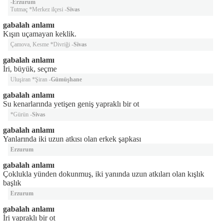
-
Erzurum
Tutmaç *Merkez ilçesi -
Sivas
gabalah anlamı
Kışın uçamayan keklik.
Çamova, Kesme *Divriği -
Sivas
gabalah anlamı
İri, büyük, seçme
Uluşiran *Şiran -
Gümüşhane
gabalah anlamı
Su kenarlarında yetişen geniş yapraklı bir ot
*Gürün -
Sivas
gabalah anlamı
Yanlarında iki uzun atkısı olan erkek şapkası
Erzurum
gabalah anlamı
Çoklukla yünden dokunmuş, iki yanında uzun atkıları olan kışlık
başlık
Erzurum
gabalah anlamı
İri yapraklı bir ot