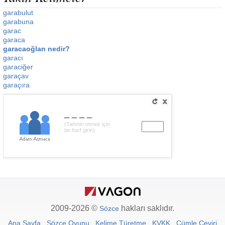
garabulut
garabuna
garac
garaca
garacaoğlan nedir?
garacı
garaciğer
garaçav
garaçıra
____
(Tahmin etmek için
bir harf girin)
2009-2026 ©
hakları saklıdır.
Sözce
Ana Sayfa
Sözce Oyunu
Kelime Türetme
KVKK
Cümle Çeviri