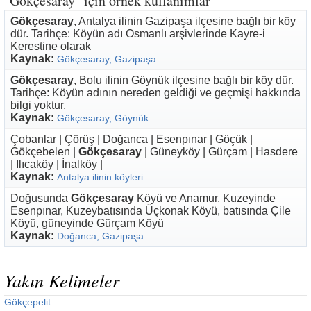
"Gökçesaray" için örnek kullanımlar
Gökçesaray
, Antalya ilinin Gazipaşa ilçesine bağlı bir köy
dür. Tarihçe: Köyün adı Osmanlı arşivlerinde Kayre-i
Kerestine olarak
Kaynak:
Gökçesaray, Gazipaşa
Gökçesaray
, Bolu ilinin Göynük ilçesine bağlı bir köy dür.
Tarihçe: Köyün adının nereden geldiği ve geçmişi hakkında
bilgi yoktur.
Kaynak:
Gökçesaray, Göynük
Çobanlar | Çörüş | Doğanca | Esenpınar | Göçük |
Gökçebelen |
Gökçesaray
| Güneyköy | Gürçam | Hasdere
| Ilıcaköy | İnalköy |
Kaynak:
Antalya ilinin köyleri
Doğusunda
Gökçesaray
Köyü ve Anamur, Kuzeyinde
Esenpınar, Kuzeybatısında Üçkonak Köyü, batısında Çile
Köyü, güneyinde Gürçam Köyü
Kaynak:
Doğanca, Gazipaşa
Yakın Kelimeler
Gökçepelit