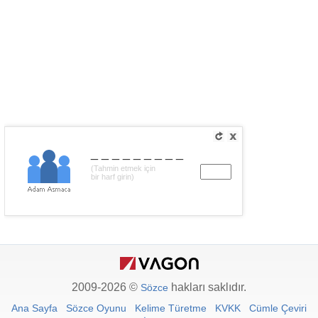
_________
(Tahmin etmek için
bir harf girin)
2009-2026 ©
hakları saklıdır.
Sözce
Ana Sayfa
Sözce Oyunu
Kelime Türetme
KVKK
Cümle Çeviri