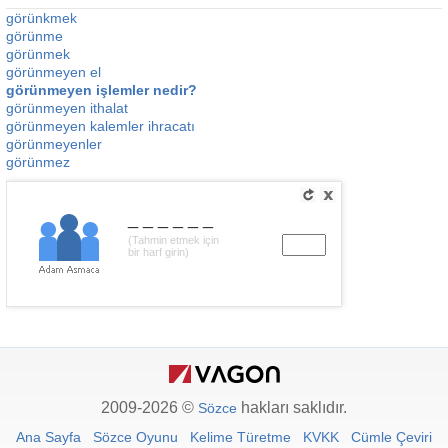
görünkmek
görünme
görünmek
görünmeyen el
görünmeyen işlemler nedir?
görünmeyen ithalat
görünmeyen kalemler ihracatı
görünmeyenler
görünmez
______
(Tahmin etmek için
bir harf girin)
2009-2026 ©
hakları saklıdır.
Sözce
Ana Sayfa
Sözce Oyunu
Kelime Türetme
KVKK
Cümle Çeviri