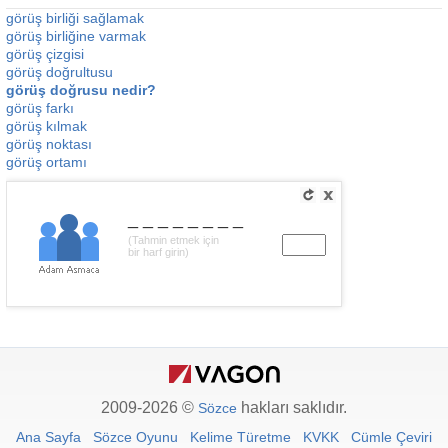
görüş birliği sağlamak
görüş birliğine varmak
görüş çizgisi
görüş doğrultusu
görüş doğrusu nedir?
görüş farkı
görüş kılmak
görüş noktası
görüş ortamı
________
(Tahmin etmek için
bir harf girin)
2009-2026 ©
hakları saklıdır.
Sözce
Ana Sayfa
Sözce Oyunu
Kelime Türetme
KVKK
Cümle Çeviri