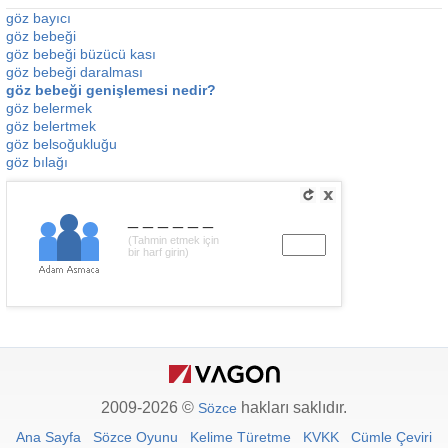
göz bayıcı
göz bebeği
göz bebeği büzücü kası
göz bebeği daralması
göz bebeği genişlemesi nedir?
göz belermek
göz belertmek
göz belsoğukluğu
göz bılağı
______
(Tahmin etmek için
bir harf girin)
2009-2026 ©
hakları saklıdır.
Sözce
Ana Sayfa
Sözce Oyunu
Kelime Türetme
KVKK
Cümle Çeviri