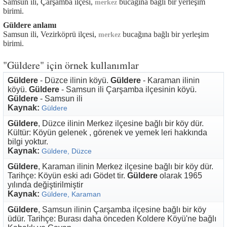
Samsun ili, Çarşamba ilçesi,
bucağına bağlı bir yerleşim
merkez
birimi.
Güldere anlamı
Samsun ili, Vezirköprü ilçesi,
bucağına bağlı bir yerleşim
merkez
birimi.
"Güldere" için örnek kullanımlar
Güldere
- Düzce ilinin köyü.
Güldere
- Karaman ilinin
köyü.
Güldere
- Samsun ili Çarşamba ilçesinin köyü.
Güldere
- Samsun ili
Kaynak:
Güldere
Güldere
, Düzce ilinin Merkez ilçesine bağlı bir köy dür.
Kültür: Köyün gelenek , görenek ve yemek leri hakkında
bilgi yoktur.
Kaynak:
Güldere, Düzce
Güldere
, Karaman ilinin Merkez ilçesine bağlı bir köy dür.
Tarihçe: Köyün eski adı Gödet tir.
Güldere
olarak 1965
yılında değiştirilmiştir
Kaynak:
Güldere, Karaman
Güldere
, Samsun ilinin Çarşamba ilçesine bağlı bir köy
üdür. Tarihçe: Burası daha önceden Koldere Köyü'ne bağlı