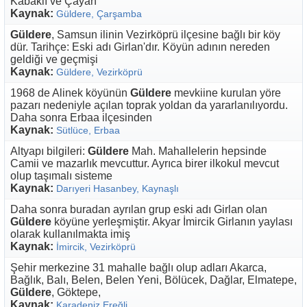
Kabaklı ve Çayan
Kaynak:
Güldere, Çarşamba
Güldere
, Samsun ilinin Vezirköprü ilçesine bağlı bir köy
dür. Tarihçe: Eski adı Girlan'dır. Köyün adının nereden
geldiği ve geçmişi
Kaynak:
Güldere, Vezirköprü
1968 de Alinek köyünün
Güldere
mevkiine kurulan yöre
pazarı nedeniyle açılan toprak yoldan da yararlanılıyordu.
Daha sonra Erbaa ilçesinden
Kaynak:
Sütlüce, Erbaa
Altyapı bilgileri:
Güldere
Mah. Mahallelerin hepsinde
Camii ve mazarlık mevcuttur. Ayrıca birer ilkokul mevcut
olup taşımalı sisteme
Kaynak:
Darıyeri Hasanbey, Kaynaşlı
Daha sonra buradan ayrılan grup eski adı Girlan olan
Güldere
köyüne yerleşmiştir. Akyar İmircik Girlanın yaylası
olarak kullanılmakta imiş
Kaynak:
İmircik, Vezirköprü
Şehir merkezine 31 mahalle bağlı olup adları Akarca,
Bağlık, Balı, Belen, Belen Yeni, Bölücek, Dağlar, Elmatepe,
Güldere
, Göktepe,
Kaynak:
Karadeniz Ereğli