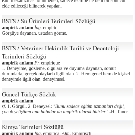
Etki mekanizması bilinmeden, sadece tecrübe ile belli bir sonucun
elde edileceği bilinerek yapılan.
BSTS / Su Ürünleri Terimleri Sözlüğü
ampirik anlamı
İng.
empiric
Görgüye dayanan, ustadan görme.
BSTS / Veteriner Hekimlik Tarihi ve Deontoloji
Terimleri Sözlüğü
ampirik anlamı
Fr.
empirique
1. Deneyime, gözleme, olgulara ve duyuma dayanan, somut
durumlarla, gerçek olaylarla ilgili olan. 2. Hem genel hem de kişisel
deneyimle ilgili olan, deneyimsel.
Güncel Türkçe Sözlük
ampirik anlamı
sf.
1. Görgül. 2. Deneysel:
"Bunu sadece eğitim uzmanları değil,
çocuk yetiştiren ana babalar da ampirik olarak bilirler." -
H. Taner.
Kimya Terimleri Sözlüğü
ampirik anlamı
İng.
empirical
Alm.
Empirisch