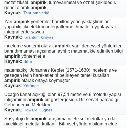
metafiziksel,
ampirik
, tümevarımsal ve öznel şekildedir.
genel olarak
ampirik
,
Kaynak:
Tanrının varlığı
Yarı-
ampirik
yöntemler hamiltoniyene yaklaştırımlar
yapabilir, iki elektron integrallerine ihmaller uygulayarak
integrallerde sayıca
Kaynak:
Kuantum kimyası
inceleme yöntemi olarak
ampirik
yani deneysel yöntemler
barındırmaması açısından ayrılır; matematikte edinilen bilgi
ampirik
yöntemlerle
Kaynak:
Bilim
matematikçi Johannes Kepler (1571-1630) incelemiş ve
gezegen lerin hareketlerini belirleyen temel kuralları
ampirik
olarak ortaya koymuştur.
Kaynak:
Yörünge
Uçağın kanat açıklığı olan 97,54 metre ve 8 motorlu yapısı
ihtişamının
ampirik
bir göstergesidir. Bir servet harcadığı
Cehennemin Melekleri
Kaynak:
Howard Hughes
Sosyoloji de
ampirik
araştırma niteliksel metotlar ya da
niceliksel metotlar kullanır. Bilimsel yöntem bilginin elde