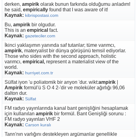
derken,
ampirik
olarak bunun farkında olduğumu anladım!
he said,
empirically
found that I was aware of it!
Kaynak:
kibrispostasi.com
Bu,
ampirik
bir olgudur.
This is an
empirical
fact.
Kaynak:
gazeteciler.com
İkinci yaklaşımın yanında saf tutanlar; tüme varımcı,
ampirik
, materyalist bir dünya görüşünü temsil ediyorlar.
Those who sides with the second approach, holistic
varımcı,
empirical,
represent a materialist view of the
world.
Kaynak:
hurriyet.com.tr
Sülfat iyon 'u poliatomik bir anyon 'dur. wikt:
ampirik
|
Ampirik
formül'ü S O 4 2-'dir ve moleküler ağırlığı 96,06
dalton dur.
Kaynak:
Sülfat
FM radyo yayınlarında kanal bant genişliğini hesaplamak
için kullanılan
ampirik
bir formül. Bant Genişliği sorunu :
FM radyo yayınları VHF 2
Kaynak:
Carson kuralı
Tanrı'nın varlığını destekleyen argümanlar genellikle