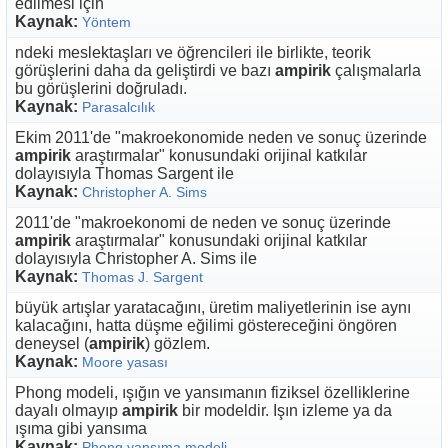
edilmesi için
Kaynak:
Yöntem
ndeki meslektaşları ve öğrencileri ile birlikte, teorik
görüşlerini daha da geliştirdi ve bazı
ampirik
çalışmalarla
bu görüşlerini doğruladı.
Kaynak:
Parasalcılık
Ekim 2011'de "makroekonomide neden ve sonuç üzerinde
ampirik
araştırmalar" konusundaki orijinal katkılar
dolayısıyla Thomas Sargent ile
Kaynak:
Christopher A. Sims
2011'de "makroekonomi de neden ve sonuç üzerinde
ampirik
araştırmalar" konusundaki orijinal katkılar
dolayısıyla Christopher A. Sims ile
Kaynak:
Thomas J. Sargent
büyük artışlar yaratacağını, üretim maliyetlerinin ise aynı
kalacağını, hatta düşme eğilimi göstereceğini öngören
deneysel (
ampirik
) gözlem.
Kaynak:
Moore yasası
Phong modeli, ışığın ve yansımanın fiziksel özelliklerine
dayalı olmayıp
ampirik
bir modeldir. Işın izleme ya da
ışıma gibi yansıma
Kaynak:
Phong yansıma modeli