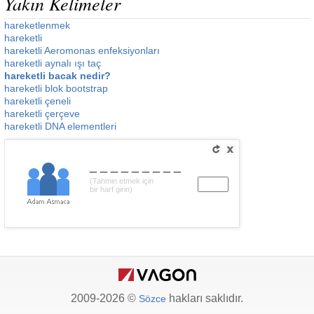
Yakın Kelimeler
hareketlenmek
hareketli
hareketli Aeromonas enfeksiyonları
hareketli aynalı ışı taç
hareketli bacak nedir?
hareketli blok bootstrap
hareketli çeneli
hareketli çerçeve
hareketli DNA elementleri
_________
(Tahmin etmek için
bir harf girin)
2009-2026 ©
hakları saklıdır.
Sözce