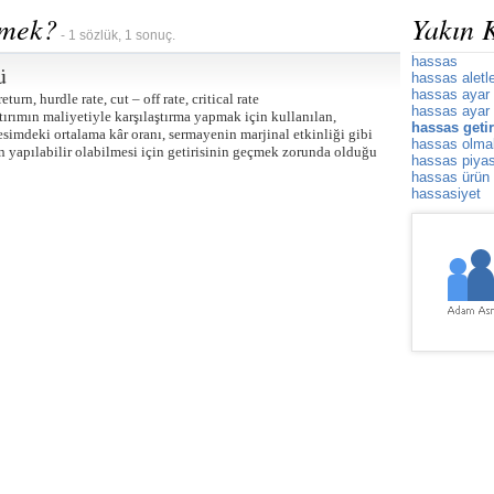
emek?
Yakın 
- 1 sözlük, 1 sonuç.
hassas
ü
hassas aletl
hassas ayar
eturn, hurdle rate, cut – off rate, critical rate
hassas ayar 
tırımın maliyetiyle karşılaştırma yapmak için kullanılan,
hassas getir
kesimdeki ortalama kâr oranı, sermayenin marjinal etkinliği gibi
hassas olma
mın yapılabilir olabilmesi için getirisinin geçmek zorunda olduğu
hassas piya
hassas ürün
hassasiyet