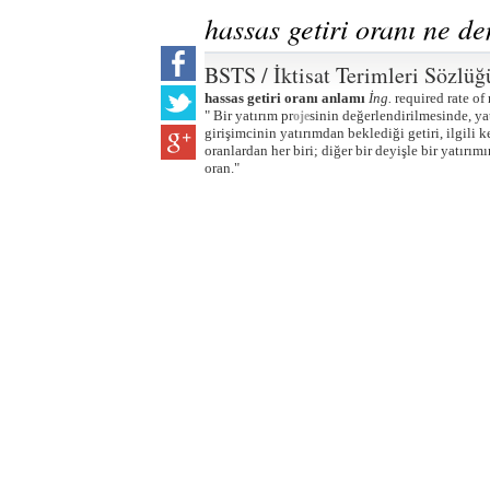
hassas getiri oranı ne d
BSTS / İktisat Terimleri Sözlüğ
hassas getiri oranı anlamı
İng.
required rate of r
" Bir yatırım pr
sinin değerlendirilmesinde, ya
oje
girişimcinin yatırımdan beklediği getiri, ilgili 
oranlardan her biri; diğer bir deyişle bir yatırı
oran."