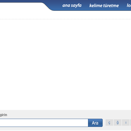
girin
ç
ğ
ı