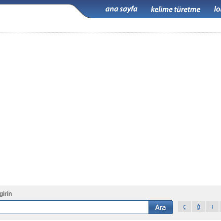
girin
ç
ğ
ı