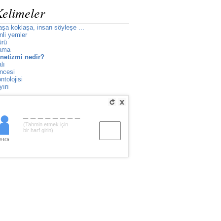
Kelimeler
şa koklaşa, insan söyleşe ...
li yemler
ürü
sama
netizmi nedir?
lı
ncesi
tolojisi
ırı
________
(Tahmin etmek için
bir harf girin)