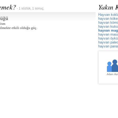
demek?
Yakın 
- 1 sözlük, 1 sonuç.
Hayvan kokla
lüğü
hayvan köken
hayvan köm
tism
hayvan kut
ilmekte etkili olduğu güç.
hayvan mag
hayvan masa
hayvan öykü
hayvan paleon
hayvan panay