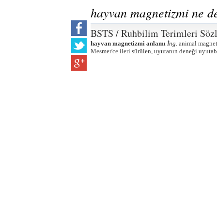
hayvan magnetizmi ne 
BSTS / Ruhbilim Terimleri Söz
hayvan magnetizmi anlamı
İng.
animal magne
Mesmer'ce ileri sürülen, uyutanın deneği uyutab