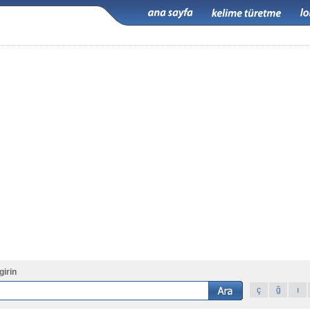
girin
ç
ğ
ı