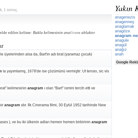
Yakın 
k, 1 sonuç.
anagenezis
anagenneş
anaglamak
anagöze
 elde edilen kelime:
Bakla kelimesinin ana
ı ablaktır.
Gram
anagram ne
anagule
ar
anagül
anağız
anah
ile üyelerinden alsa da, Bart'ın adı brat (yaramaz çocuk)
Google Rekl
m
la yayımlamış, 1678'de ise çözümünü vermiştir: Ut tensio, sic vis
rat" kelimesinin
anagram
ı olan "Bart" ismini tercih etti ve
bir
anagram
ıdır. İlk Cinerama filmi, 30 Eylül 1952 tarihinde New
leases ), ve bu iki ülkenin adları hemen hemen birbirinin
anagram