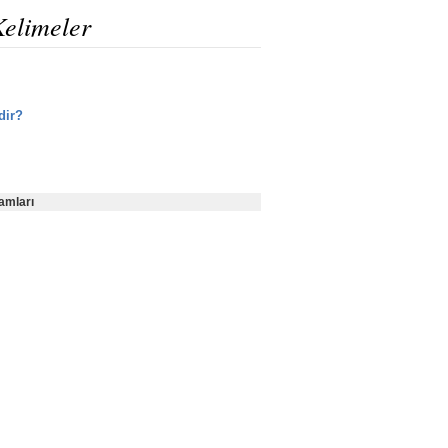
Kelimeler
dir?
amları