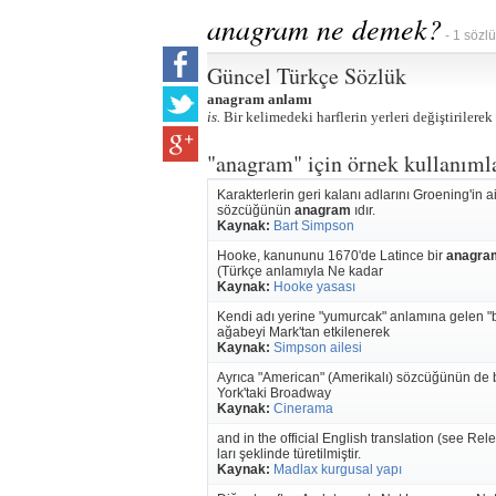
anagram ne demek?
- 1 sözlü
Güncel Türkçe Sözlük
anagram anlamı
is.
Bir kelimedeki harflerin yerleri değiştirilerek
"anagram" için örnek kullanıml
Karakterlerin geri kalanı adlarını Groening'in a
sözcüğünün
anagram
ıdır.
Kaynak:
Bart Simpson
Hooke, kanununu 1670'de Latince bir
anagra
(Türkçe anlamıyla Ne kadar
Kaynak:
Hooke yasası
Kendi adı yerine "yumurcak" anlamına gelen "b
ağabeyi Mark'tan etkilenerek
Kaynak:
Simpson ailesi
Ayrıca "American" (Amerikalı) sözcüğünün de 
York'taki Broadway
Kaynak:
Cinerama
and in the official English translation (see Re
ları şeklinde türetilmiştir.
Kaynak:
Madlax kurgusal yapı