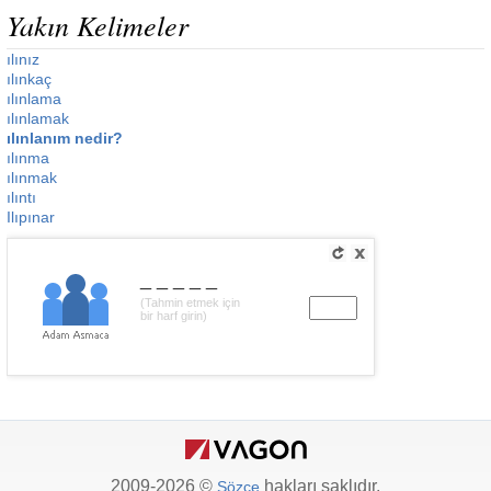
Yakın Kelimeler
ılınız
ılınkaç
ılınlama
ılınlamak
ılınlanım nedir?
ılınma
ılınmak
ılıntı
Ilıpınar
_____
(Tahmin etmek için
bir harf girin)
2009-2026 ©
hakları saklıdır.
Sözce