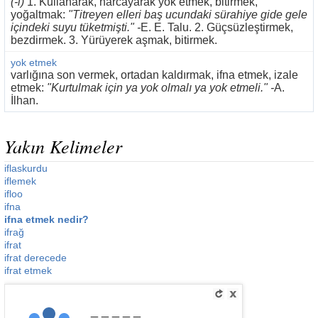
(-i)
1. Kullanarak, harcayarak yok etmek, bitirmek,
yoğaltmak:
"Titreyen elleri baş ucundaki sürahiye gide gele
içindeki suyu tüketmişti." -
E. E. Talu. 2. Güçsüzleştirmek,
bezdirmek. 3. Yürüyerek aşmak, bitirmek.
yok etmek
varlığına son vermek, ortadan kaldırmak, ifna etmek, izale
etmek:
"Kurtulmak için ya yok olmalı ya yok etmeli." -
A.
İlhan.
Yakın Kelimeler
iflaskurdu
iflemek
ifloo
ifna
ifna etmek nedir?
ifrağ
ifrat
ifrat derecede
ifrat etmek
_____