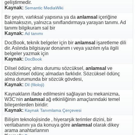
geliştirmedir.
Kaynak:
Semantic MediaWiki
Bir şeyin, varlıksal yapısına ya da
anlamsal
içeriğine
bakmaksızın, yalnızca sınıflandırmaya yarayan tanımı. Ad
tanımı bilgikuram sal bir
Kaynak:
Ad tanımı
DocBook, teknik belgeler için bir
anlamsal
işaretleme dili
dir. Aslında bilgisayar donanım ı veya yazılım ıyla ilgili
belgeler yazmak için
Kaynak:
DocBook
Dilsel ödünç alma durumu sözcüksel,
anlamsal
ve
sözdizimsel ödünç almadan farklıdır. Sözcüksel ödünç
alma durumunda bir sözcük gövdesi,
Kaynak:
Dil (filoloji)
Kaynakların ifade edilmesini sağlayan bu mekanizma,
W3C'nin
anlamsal
ağ etkinliğinin amaçlarındaki temel
bileşenlerden biridir:
Kaynak:
Kaynak Tanımlama Çerçevesi
Bilişim teknolojisinde , hiyerarşik terimler dizini, bir
veritabanını ya da konuya göre
anlamsal
olarak dikey
arama anahtarlarının