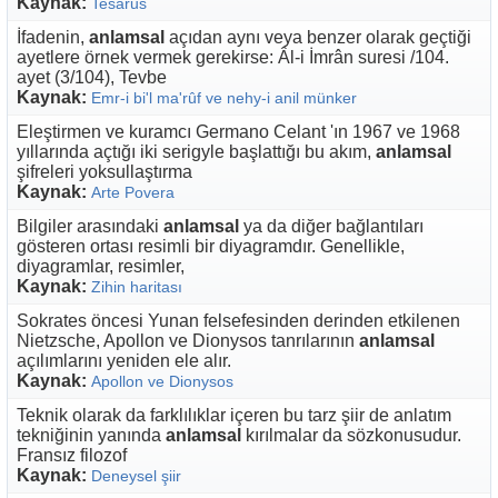
Kaynak:
Tesarus
İfadenin,
anlamsal
açıdan aynı veya benzer olarak geçtiği
ayetlere örnek vermek gerekirse: Âl-i İmrân suresi /104.
ayet (3/104), Tevbe
Kaynak:
Emr-i bi'l ma'rûf ve nehy-i anil münker
Eleştirmen ve kuramcı Germano Celant 'ın 1967 ve 1968
yıllarında açtığı iki serigyle başlattığı bu akım,
anlamsal
şifreleri yoksullaştırma
Kaynak:
Arte Povera
Bilgiler arasındaki
anlamsal
ya da diğer bağlantıları
gösteren ortası resimli bir diyagramdır. Genellikle,
diyagramlar, resimler,
Kaynak:
Zihin haritası
Sokrates öncesi Yunan felsefesinden derinden etkilenen
Nietzsche, Apollon ve Dionysos tanrılarının
anlamsal
açılımlarını yeniden ele alır.
Kaynak:
Apollon ve Dionysos
Teknik olarak da farklılıklar içeren bu tarz şiir de anlatım
tekniğinin yanında
anlamsal
kırılmalar da sözkonusudur.
Fransız filozof
Kaynak:
Deneysel şiir