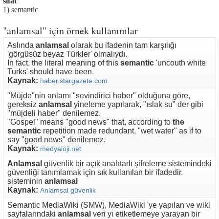
sıfat
1) semantic
"anlamsal" için örnek kullanımlar
Aslında
anlamsal
olarak bu ifadenin tam karşılığı
'görgüsüz beyaz Türkler' olmalıydı.
In fact, the literal meaning of this
semantic
'uncouth white
Turks' should have been.
Kaynak:
haber.stargazete.com
"Müjde"nin anlamı "sevindirici haber" olduğuna göre,
gereksiz
anlamsal
yineleme yapılarak, "ıslak su" der gibi
"müjdeli haber" denilemez.
"Gospel" means "good news" that, according to
the
semantic
repetition made ​​redundant, "wet water" as if to
say "good news" denilemez.
Kaynak:
medyaloji.net
Anlamsal
güvenlik bir açık anahtarlı şifreleme sistemindeki
güvenliği tanımlamak için sık kullanılan bir ifadedir.
sisteminin
anlamsal
Kaynak:
Anlamsal güvenlik
Semantic MediaWiki (SMW), MediaWiki 'ye yapılan ve wiki
sayfalarındaki
anlamsal
veri yi etiketlemeye yarayan bir