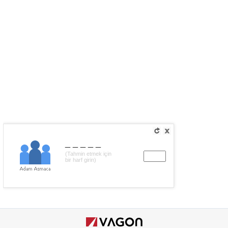
_____
(Tahmin etmek için
bir harf girin)