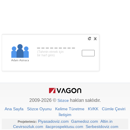
_________
(Tahmin etmek için
bir harf girin)
2009-2026 ©
hakları saklıdır.
Sözce
Ana Sayfa
Sözce Oyunu
Kelime Türetme
KVKK
Cümle Çeviri
İletişim
Piyasadoviz.com
Gamedoz.com
Altin.in
Projelerimiz:
Cevirsozluk.com
ilacprospektusu.com
Serbestdoviz.com