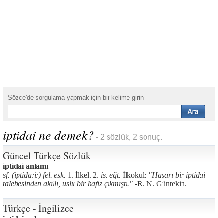
Sözce'de sorgulama yapmak için bir kelime girin
iptidai ne demek?
- 2 sözlük, 2 sonuç.
Güncel Türkçe Sözlük
iptidai anlamı
sf. (iptida:i:) fel. esk.
1. İlkel. 2.
is. eğt.
İlkokul:
"Haşarı bir iptidai
talebesinden akıllı, uslu bir hafız çıkmıştı." -
R. N. Güntekin.
Türkçe - İngilizce