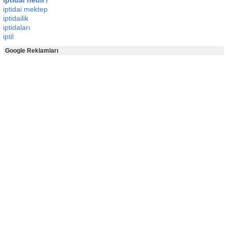
iptidai nedir?
iptidai mektep
iptidailik
iptidaları
iptil
Google Reklamları