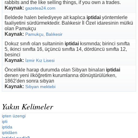
rabbits and the like selling things, if you own a trades.
Kaynak:
gazetea24.com
Beldede halen belediyeye ait kaplıca
iptidai
yöntemlerle
faaliyetini sürdürmektedir. Balıkesir İl Özel idaresinin mülkü
olan Pamukçu
Kaynak:
Pamukçu, Balıkesir
Dokuz sınıfı olan sultaninin
iptidai
kısmında; birinci sınıfta
5, ikinci sınıfta 16, üçüncü sınıfta 14, dördüncü sınıfta 12,
besinci
Kaynak:
İzmir Kız Lisesi
Öncelikle harap durumda olan Sibyan binaları
iptidai
denen yeni ilköğretim kurumlarına dönüştürülürken,
1862'den sonra sıbyan
Kaynak:
Sıbyan mektebi
Yakın Kelimeler
ipten üzengi
ipti
iptida
iptidâen