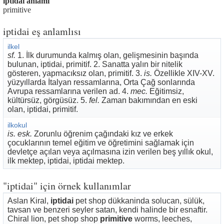
iptidai anlamı
primitive
iptidai eş anlamlısı
ilkel
sf.
1. İlk durumunda kalmış olan, gelişmesinin başında
bulunan, iptidai, primitif. 2. Sanatta yalın bir nitelik
gösteren, yapmacıksız olan, primitif. 3.
is.
Özellikle XIV-XV.
yüzyıllarda İtalyan ressamlarına, Orta Çağ sonlarında
Avrupa ressamlarına verilen ad. 4.
mec.
Eğitimsiz,
kültürsüz, görgüsüz. 5.
fel.
Zaman bakımından en eski
olan, iptidai, primitif.
ilkokul
is. esk.
Zorunlu öğrenim çağındaki kız ve erkek
çocuklarının temel eğitim ve öğretimini sağlamak için
devletçe açılan veya açılmasına izin verilen beş yıllık okul,
ilk mektep, iptidai, iptidai mektep.
"iptidai" için örnek kullanımlar
Aslan Kiral,
iptidai
pet shop dükkaninda solucan, sülük,
tavsan ve benzeri seyler satan, kendi halinde bir esnaftir.
Chiral lion, pet shop shop
primitive
worms, leeches,