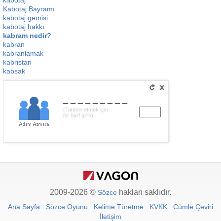
kabotaj
Kabotaj Bayramı
kabotaj gemisi
kabotaj hakkı
kabram nedir?
kabran
kabranlamak
kabristan
kabsak
_________
(Tahmin etmek için
bir harf girin)
2009-2026 ©
hakları saklıdır.
Sözce
Ana Sayfa
Sözce Oyunu
Kelime Türetme
KVKK
Cümle Çeviri
İletişim