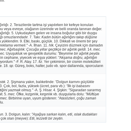
imi.
ırlığı.
2. Terazilerde tartma işi yapılırken bir kefeye konulan
u veya evreye, olağanın üzerinde ve belli oranda tanınan değer.
ırlığı.
5. Uykudayken gelen ve insana boğulur gibi bir duygu
ığı omuzlarındadır.
7. Takı:
Kadın bütün ağırlığını takıp düğüne
ma yüklendim.
9. Etki, baskı, güçlük. 10. Dikkati ve önemi bir şey
 reklama vermeli." -
A. İlhan. 11.
hlk.
Çeyizini düzmek için damadın
mec.
Ağırbaşlılık:
Çocuğa yıllar geçtikçe bir ağırlık geldi.
14.
mec.
ec.
Uyuşukluk ve gevşeklik durumu:
"Beynime bir ağırlık peyda
ğin cephane, yiyecek ve eşya yükleri:
"Akşama doğru, ağırlığın
ıyordum." -
F. R. Atay. 17.
fiz.
Yer çekiminin, bir cismin molekülleri
e. 18.
sp.
Güreş, boks, halter, judo vb. spor dallarında, sporcuların
tık.
2. Şişmana yakın, balıketinde:
"Dolgun karnını güçlükle
3. Çok, bol, fazla, yüksek (ücret, para vb.):
"İlk işi babasını
ğini yazmak olmuş." -
A. Ş. Hisar. 4. Şişkin:
"Sigaradan sararmış
t. 5.
mec.
Öfke, kızgınlık, kırgınlık vb. duygularla dolu:
"Müftüye
mec.
Birbirine uyan, uyum gösteren:
"Atasözleri, çoğu zaman
lu.
un.
3. Dolgun, kalın:
"Aşağıya sarkan kalın, etli, ıslak dudakları
 çok olan (meyve):
Etli, lezzetli bir zeytin.