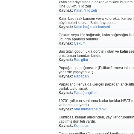
kalın
belediyesinde dinazor kemikleri bulunm
iline 30 km, Yıldızeli
Kaynak:
Kalın, Yıldızeli
Kalın
bağırsak kanseri veya kolorektal kanser
büyümeleri kapsar. Batı dünyasında
Kaynak:
Kalın bağırsak kanseri
Çekum veya kör bağırsak,
kalın
bağırsağın ilk
ucunda apandis bulunur
Kaynak:
Çekum
Bas gitar, çoğunlukla dört tel i olan ve
kalın
ses
enstrüman larından biridir.
Kaynak:
Bas gitar
Papağan, papağansılar (Psittaciformes) takımını
yerlerde yaşayan kuş
Kaynak:
Papağan
Papağangiller ya da Gerçek papağanlar (Psittac
parlak tüylü, sıcak
Kaynak:
Papağangiller
1970'lı yıllar ın sonlarına kadar tanklar HEAT
ve hantal oluyordu.
Kaynak:
Ana muharebe tankı
Kontrbas, keman ailesinden, yaylılar grubunu
yapılmış dört teli vardır.
Kaynak:
Kontrbas
Çınar, çınargiller (Platanaceae) familyasından