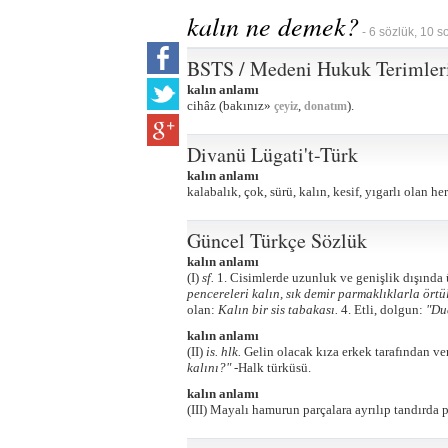
kalın ne demek?
- 6 sözlük, 10 s
BSTS / Medeni Hukuk Terimler
kalın anlamı
cihâz (bakınız»
,
).
çeyiz
donatım
Divanü Lügati't-Türk
kalın anlamı
kalabalık, çok, sürü, kalın, kesif, yıgarlı olan he
Güncel Türkçe Sözlük
kalın anlamı
(I)
sf.
1. Cisimlerde uzunluk ve genişlik dışında 
pencereleri kalın, sık demir parmaklıklarla örtü
olan:
Kalın bir sis tabakası.
4. Etli, dolgun:
"Dud
kalın anlamı
(II)
is. hlk.
Gelin olacak kıza erkek tarafından ver
kalını?" -
Halk türküsü.
kalın anlamı
(III) Mayalı hamurun parçalara ayrılıp tandırda 