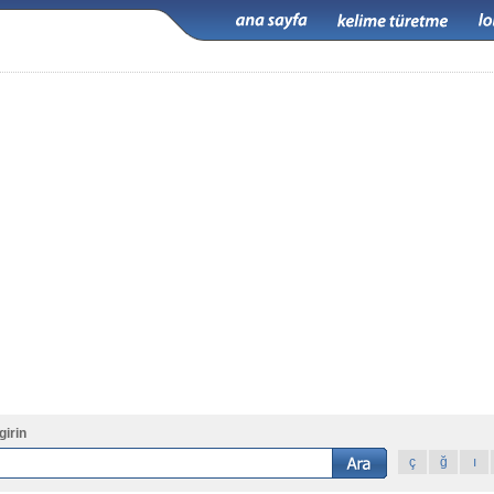
girin
ç
ğ
ı