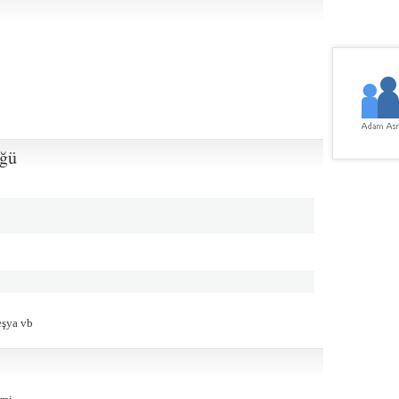
üğü
eşya vb