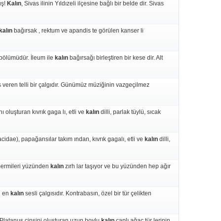
uş!
Kalın
, Sivas ilinin Yıldızeli ilçesine bağlı bir belde dir. Sivas
kalın
bağırsak , rektum ve apandis te görülen kanser li
 bölümüdür. İleum ile
kalın
bağırsağı birleştiren bir kese dir. Alt
 veren telli bir çalgıdır. Günümüz müziğinin vazgeçilmez
 oluşturan kıvrık gaga lı, etli ve
kalın
dilli, parlak tüylü, sıcak
idae), papağansılar takım ından, kıvrık gagalı, etli ve
kalın
dilli,
 mermileri yüzünden
kalın
zırh lar taşıyor ve bu yüzünden hep ağır
n en
kalın
sesli çalgısıdır. Kontrabasın, özel bir tür çelikten
 Platanus cinsini oluşturan uzun boylu
kalın
çaplı ağaç tür lerinin