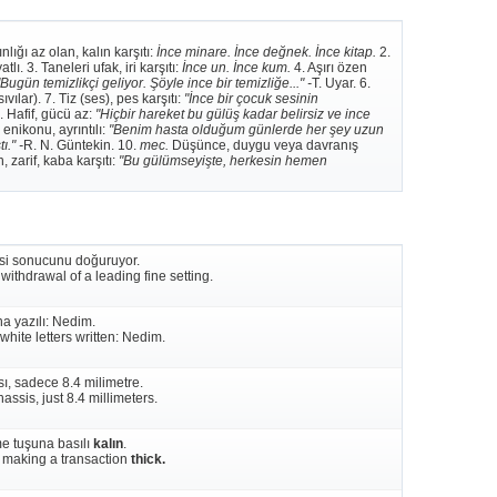
lığı az olan, kalın karşıtı:
İnce minare. İnce değnek. İnce kitap.
2.
atlı. 3. Taneleri ufak, iri karşıtı:
İnce un. İnce kum.
4. Aşırı özen
Bugün temizlikçi geliyor. Şöyle ince bir temizliğe..." -
T. Uyar. 6.
lar). 7. Tiz (ses), pes karşıtı:
"İnce bir çocuk sesinin
. Hafif, gücü az:
"Hiçbir hareket bu gülüş kadar belirsiz ve ince
 enikonu, ayrıntılı:
"Benim hasta olduğum günlerde her şey uzun
." -
R. N. Güntekin. 10.
mec.
Düşünce, duygu veya davranış
zarif, kaba karşıtı:
"Bu gülümseyişte, herkesin hemen
esi sonucunu doğuruyor.
 withdrawal of a leading fine setting.
a yazılı: Nedim.
white letters written: Nedim.
ı, sadece 8.4 milimetre.
hassis, just 8.4 millimeters.
e tuşuna basılı
kalın
.
 making a transaction
thick.