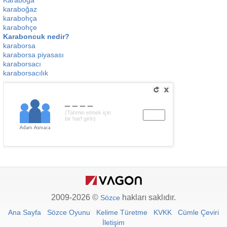
Karaboğa
karaboğaz
karabohça
karabohçe
Karaboncuk nedir?
karaborsa
karaborsa piyasası
karaborsacı
karaborsacılık
____
(Tahmin etmek için
bir harf girin)
2009-2026 ©
hakları saklıdır.
Sözce
Ana Sayfa
Sözce Oyunu
Kelime Türetme
KVKK
Cümle Çeviri
İletişim