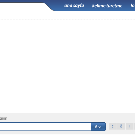
girin
ç
ğ
ı