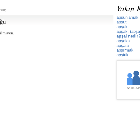
Yakın 
onuç.
apsunlamak
üğü
apsut
apşak
apşak, (abşa
bilmiyen.
apşal nedir
apşalak
apşara
apşırmak
apşirik