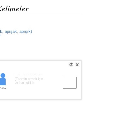
Kelimeler
k, apışak, apışık)
?
______
(Tahmin etmek için
bir harf girin)