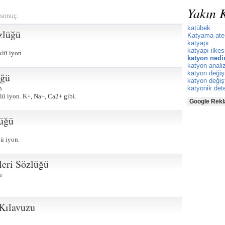
Yakın 
 sonuç.
katübek
zlüğü
Katyama ate
katyapı
katyapı ilkes
klü iyon.
katyon nedi
katyon analiz
katyon değiş
üğü
katyon değişt
n
katyonik det
lü iyon. K+, Na+, Ca2+ gibi.
Google Rekl
lüğü
lü iyon.
leri Sözlüğü
n
 Kılavuzu