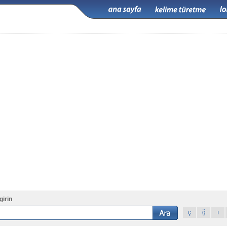
girin
ç
ğ
ı