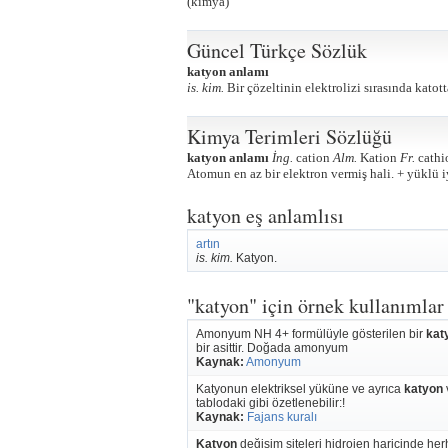
(kimya)
Güncel Türkçe Sözlük
katyon anlamı
is. kim.
Bir çözeltinin elektrolizi sırasında katott
Kimya Terimleri Sözlüğü
katyon anlamı
İng.
cation
Alm.
Kation
Fr.
cathi
Atomun en az bir elektron vermiş hali. + yüklü iy
katyon eş anlamlısı
artın
is. kim.
Katyon.
"katyon" için örnek kullanımlar
Amonyum NH 4+ formülüyle gösterilen bir
kat
bir asittir. Doğada amonyum
Kaynak:
Amonyum
Katyonun elektriksel yüküne ve ayrıca
katyon
tablodaki gibi özetlenebilir:!
Kaynak:
Fajans kuralı
Katyon
değişim siteleri hidrojen haricinde her