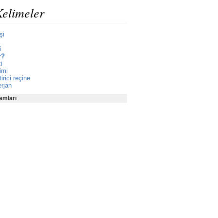
Kelimeler
şi
i
r?
i
imi
irici reçine
erjan
amları