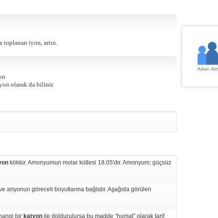
a toplanan iyon, artın.
on
on olarak da bilinir.
yon
köktür. Amonyumun molar kütlesi 18.05'dir. Amonyum; güçsüz
ve anyonun göreceli boyutlarına bağlıdır. Aşağıda görülen
hangi bir
katyon
ile doldurulursa bu madde “humat” olarak tarif