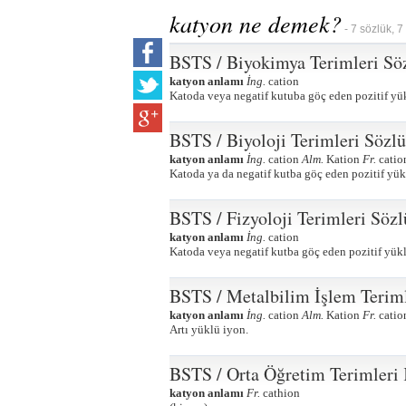
katyon ne demek?
- 7 sözlük, 7
BSTS / Biyokimya Terimleri Sö
katyon anlamı
İng.
cation
Katoda veya negatif kutuba göç eden pozitif yü
BSTS / Biyoloji Terimleri Sözl
katyon anlamı
İng.
cation
Alm.
Kation
Fr.
catio
Katoda ya da negatif kutba göç eden pozitif yük
BSTS / Fizyoloji Terimleri Söz
katyon anlamı
İng.
cation
Katoda veya negatif kutba göç eden pozitif yük
BSTS / Metalbilim İşlem Terim
katyon anlamı
İng.
cation
Alm.
Kation
Fr.
catio
Artı yüklü iyon.
BSTS / Orta Öğretim Terimleri
katyon anlamı
Fr.
cathion