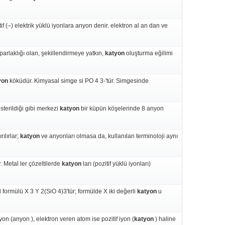
if (–) elektrik yüklü iyonlara anyon denir. elektron al an dan ve
 parlaklığı olan, şekillendirmeye yatkın,
katyon
oluşturma eğilimi
yon
köküdür. Kimyasal simge si PO 4 3-'tür. Simgesinde
terildiği gibi merkezi
katyon
bir küpün köşelerinde 8 anyon
ılırlar;
katyon
ve anyonları olmasa da, kullanılan terminoloji aynı
 Metal ler çözeltilerde
katyon
ları (pozitif yüklü iyonları)
formülü X 3 Y 2(SiO 4)3'tür; formülde X iki değerli
katyon
u
n (anyon ), elektron veren atom ise pozitif iyon (
katyon
) haline