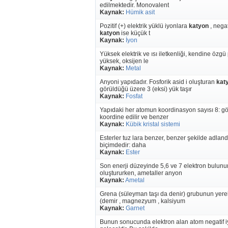
edilmektedir. Monovalent
Kaynak:
Hümik asit
Pozitif (+) elektrik yüklü iyonlara
katyon
, negat
katyon
ise küçük t
Kaynak:
İyon
Yüksek elektrik ve ısı iletkenliği, kendine özgü
yüksek, oksijen le
Kaynak:
Metal
Anyoni yapıdadır. Fosforik asid i oluşturan
kat
görüldüğü üzere 3 (eksi) yük taşır
Kaynak:
Fosfat
Yapıdaki her atomun koordinasyon sayısı 8: gös
koordine edilir ve benzer
Kaynak:
Kübik kristal sistemi
Esterler tuz lara benzer, benzer şekilde adlandır
biçimdedir: daha
Kaynak:
Ester
Son enerji düzeyinde 5,6 ve 7 elektron bulunur.
oluştururken, ametaller anyon
Kaynak:
Ametal
Grena (süleyman taşı da denir) grubunun yerel 
(demir , magnezyum , kalsiyum
Kaynak:
Garnet
Bunun sonucunda elektron alan atom negatif iyo