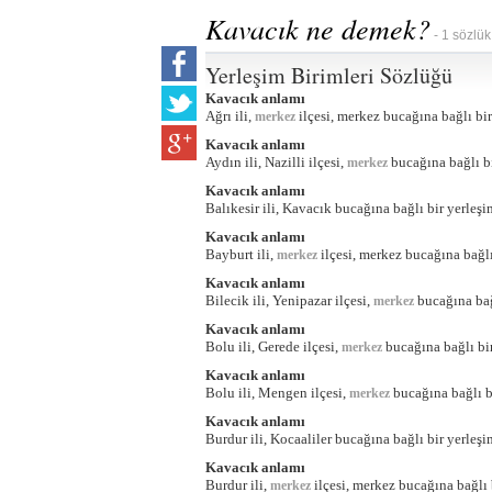
Kavacık ne demek?
- 1 sözlük
Yerleşim Birimleri Sözlüğü
Kavacık anlamı
Ağrı ili,
ilçesi, merkez bucağına bağlı bir
merkez
Kavacık anlamı
Aydın ili, Nazilli ilçesi,
bucağına bağlı bi
merkez
Kavacık anlamı
Balıkesir ili, Kavacık bucağına bağlı bir yerleşi
Kavacık anlamı
Bayburt ili,
ilçesi, merkez bucağına bağlı
merkez
Kavacık anlamı
Bilecik ili, Yenipazar ilçesi,
bucağına bağl
merkez
Kavacık anlamı
Bolu ili, Gerede ilçesi,
bucağına bağlı bir
merkez
Kavacık anlamı
Bolu ili, Mengen ilçesi,
bucağına bağlı bi
merkez
Kavacık anlamı
Burdur ili, Kocaaliler bucağına bağlı bir yerleşi
Kavacık anlamı
Burdur ili,
ilçesi, merkez bucağına bağlı 
merkez