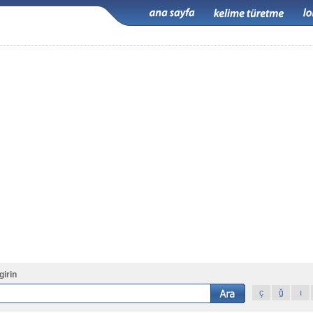
girin
ç
ğ
ı