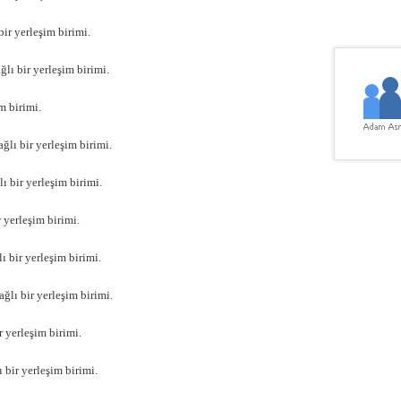
ir yerleşim birimi.
lı bir yerleşim birimi.
m birimi.
ğlı bir yerleşim birimi.
ı bir yerleşim birimi.
 yerleşim birimi.
 bir yerleşim birimi.
ğlı bir yerleşim birimi.
 yerleşim birimi.
 bir yerleşim birimi.