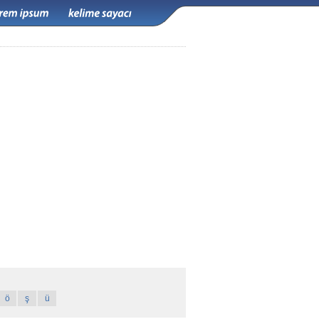
ö
ş
ü