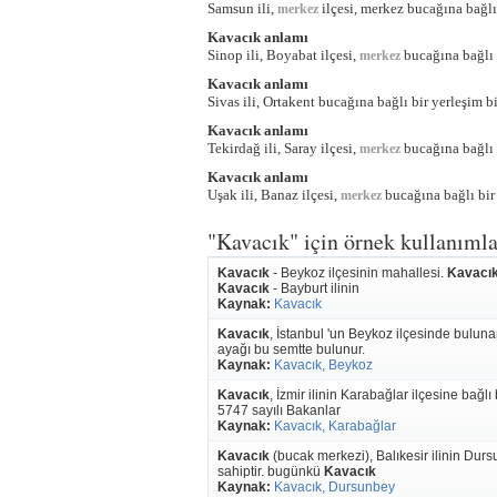
Samsun ili,
ilçesi, merkez bucağına bağlı 
merkez
Kavacık anlamı
Sinop ili, Boyabat ilçesi,
bucağına bağlı b
merkez
Kavacık anlamı
Sivas ili, Ortakent bucağına bağlı bir yerleşim bi
Kavacık anlamı
Tekirdağ ili, Saray ilçesi,
bucağına bağlı b
merkez
Kavacık anlamı
Uşak ili, Banaz ilçesi,
bucağına bağlı bir 
merkez
"Kavacık" için örnek kullanımla
Kavacık
- Beykoz ilçesinin mahallesi.
Kavacı
Kavacık
- Bayburt ilinin
Kaynak:
Kavacık
Kavacık
, İstanbul 'un Beykoz ilçesinde bulu
ayağı bu semtte bulunur.
Kaynak:
Kavacık, Beykoz
Kavacık
, İzmir ilinin Karabağlar ilçesine bağl
5747 sayılı Bakanlar
Kaynak:
Kavacık, Karabağlar
Kavacık
(bucak merkezi), Balıkesir ilinin Dursun
sahiptir. bugünkü
Kavacık
Kaynak:
Kavacık, Dursunbey