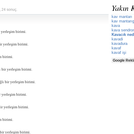
Yakın 
, 24 sonuç.
kav mantarı
kav mantarıgi
kava
kava sendr
 yerleşim birimi.
Kavacık ned
kavadi
kavadura
r yerleşim birimi.
kavaf
kavaf işi
m birimi.
Google Rekl
 bir yerleşim birimi.
ı bir yerleşim birimi.
 yerleşim birimi.
r yerleşim birimi.
m birimi.
bir yerleşim birimi.