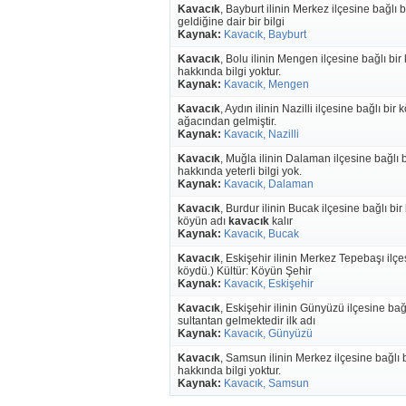
Kavacık
, Bayburt ilinin Merkez ilçesine bağlı 
geldiğine dair bir bilgi
Kaynak:
Kavacık, Bayburt
Kavacık
, Bolu ilinin Mengen ilçesine bağlı bi
hakkında bilgi yoktur.
Kaynak:
Kavacık, Mengen
Kavacık
, Aydın ilinin Nazilli ilçesine bağlı b
ağacından gelmiştir.
Kaynak:
Kavacık, Nazilli
Kavacık
, Muğla ilinin Dalaman ilçesine bağlı 
hakkında yeterli bilgi yok.
Kaynak:
Kavacık, Dalaman
Kavacık
, Burdur ilinin Bucak ilçesine bağlı bi
köyün adı
kavacık
kalır
Kaynak:
Kavacık, Bucak
Kavacık
, Eskişehir ilinin Merkez Tepebaşı il
köydü.) Kültür: Köyün Şehir
Kaynak:
Kavacık, Eskişehir
Kavacık
, Eskişehir ilinin Günyüzü ilçesine bağ
sultantan gelmektedir ilk adı
Kaynak:
Kavacık, Günyüzü
Kavacık
, Samsun ilinin Merkez ilçesine bağlı 
hakkında bilgi yoktur.
Kaynak:
Kavacık, Samsun