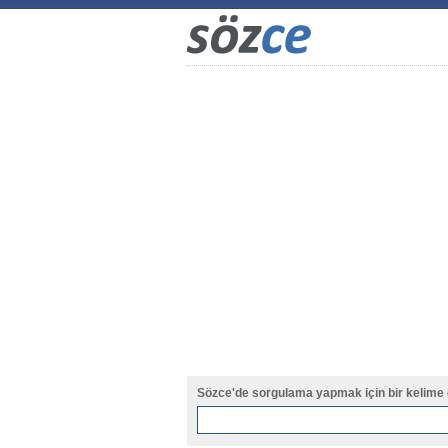
Sözce'de sorgulama yapmak için bir kelime 