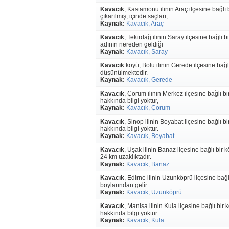
Kavacık
, Kastamonu ilinin Araç ilçesine bağl
çıkarılmış; içinde saçları,
Kaynak:
Kavacık, Araç
Kavacık
, Tekirdağ ilinin Saray ilçesine bağlı b
adının nereden geldiği
Kaynak:
Kavacık, Saray
Kavacık
köyü, Bolu ilinin Gerede ilçesine bağlı
düşünülmektedir.
Kaynak:
Kavacık, Gerede
Kavacık
, Çorum ilinin Merkez ilçesine bağlı b
hakkında bilgi yoktur,
Kaynak:
Kavacık, Çorum
Kavacık
, Sinop ilinin Boyabat ilçesine bağlı 
hakkında bilgi yoktur.
Kaynak:
Kavacık, Boyabat
Kavacık
, Uşak ilinin Banaz ilçesine bağlı bir
24 km uzaklıktadır.
Kaynak:
Kavacık, Banaz
Kavacık
, Edirne ilinin Uzunköprü ilçesine bağl
boylarından gelir.
Kaynak:
Kavacık, Uzunköprü
Kavacık
, Manisa ilinin Kula ilçesine bağlı bi
hakkında bilgi yoktur.
Kaynak:
Kavacık, Kula