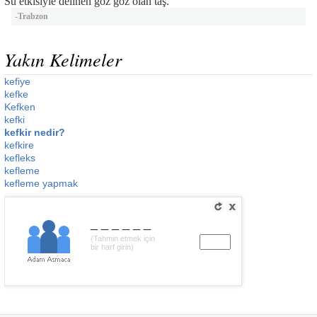
Su etkisiyle delinen göz göz olan taş.
-
Trabzon
Yakın Kelimeler
kefiye
kefke
Kefken
kefki
kefkir nedir?
kefkire
kefleks
kefleme
kefleme yapmak
______
(Tahmin etmek için
bir harf girin)