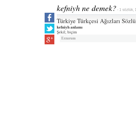
kefniyh ne demek?
- 1 sözlük, 
Türkiye Türkçesi Ağızları Sözl
kefniyh anlamı
Şekil; biçim
Erzurum