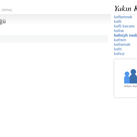
Yakın 
1 sonuç.
keflenmek
üğü
kefli
kefli kecere
kefne
kefniyh ned
kefrem
kefremek
kefri
kefsiz