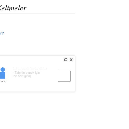
Kelimeler
ir?
________
(Tahmin etmek için
bir harf girin)