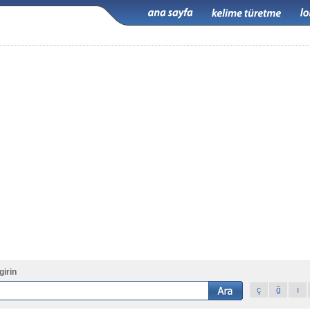
girin
ç
ğ
ı