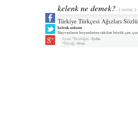
kelenk ne demek?
- 1 sözlük, 1
Türkiye Türkçesi Ağızları Sözl
kelenk anlamı
Hayvanların boyunlarına takılan büyük çan, çın
Eymir *Bozdoğan -
Aydın
*Divriği -
Sivas