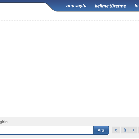
girin
ç
ğ
ı