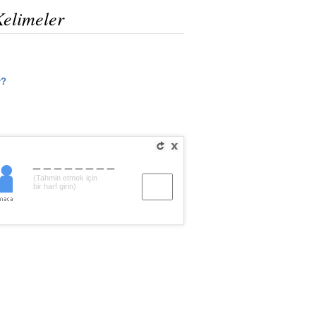
Kelimeler
r?
________
(Tahmin etmek için
bir harf girin)