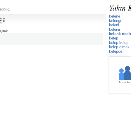
Yakın 
 sonuç.
kelene
üğü
kelengi
keleni
kelenir
gırak.
kelenk nedi
kelep
kelep kelep
kelep olmak
kelepce