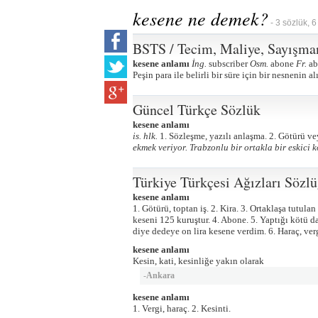
kesene ne demek?
- 3 sözlük, 6
BSTS / Tecim, Maliye, Sayışma
kesene anlamı
İng.
subscriber
Osm.
abone
Fr.
ab
Peşin para ile belirli bir süre için bir nesnenin al
Güncel Türkçe Sözlük
kesene anlamı
is. hlk.
1. Sözleşme, yazılı anlaşma. 2. Götürü vey
ekmek veriyor. Trabzonlu bir ortakla bir eskici k
Türkiye Türkçesi Ağızları Sözl
kesene anlamı
1. Götürü, toptan iş. 2. Kira. 3. Ortaklaşa tutula
keseni 125 kuruştur. 4. Abone. 5. Yaptığı kötü da
diye dedeye on lira kesene verdim. 6. Haraç, ver
kesene anlamı
Kesin, kati, kesinliğe yakın olarak
-
Ankara
kesene anlamı
1. Vergi, haraç. 2. Kesinti.