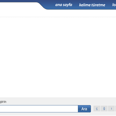
girin
ç
ğ
ı