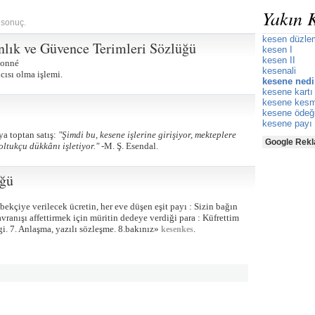
Yakın 
 sonuç.
kesen düzle
nlık ve Güvence Terimleri Sözlüğü
kesen I
kesen II
onné
kesenali
ıcısı olma işlemi.
kesene nedi
kesene kartı
kesene kes
kesene ödeğ
kesene payı
a toptan satış:
"Şimdi bu, kesene işlerine girişiyor, mekteplere
Google Rekl
oltukçu dükkânı işletiyor." -
M. Ş. Esendal.
üğü
n bekçiye verilecek ücretin, her eve düşen eşit payı : Sizin bağın
vranışı affettirmek için müritin dedeye verdiği para : Küfrettim
gi. 7. Anlaşma, yazılı sözleşme. 8.bakınız»
.
kesenkes