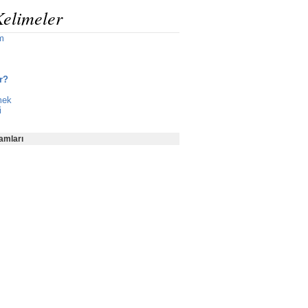
Kelimeler
m
r?
mek
i
amları