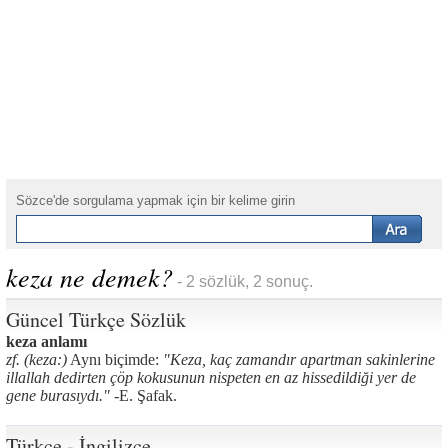
Sözce'de sorgulama yapmak için bir kelime girin
keza ne demek?
- 2 sözlük, 2 sonuç.
Güncel Türkçe Sözlük
keza anlamı
zf. (keza:)
Aynı biçimde:
"Keza, kaç zamandır apartman sakinlerine
illallah dedirten çöp kokusunun nispeten en az hissedildiği yer de
gene burasıydı." -
E. Şafak.
Türkçe - İngilizce