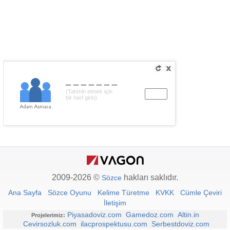
_______
(Tahmin etmek için
bir harf girin)
2009-2026 ©
hakları saklıdır.
Sözce
Ana Sayfa
Sözce Oyunu
Kelime Türetme
KVKK
Cümle Çeviri
İletişim
Piyasadoviz.com
Gamedoz.com
Altin.in
Projelerimiz:
Cevirsozluk.com
ilacprospektusu.com
Serbestdoviz.com