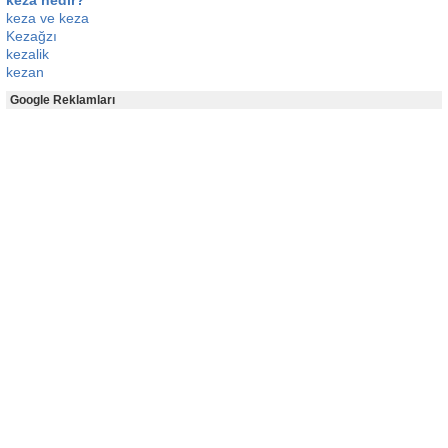
keza nedir?
keza ve keza
Kezağzı
kezalik
kezan
Google Reklamları