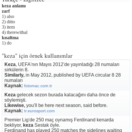
keza anlamı
zarf
1) also
2) ditto
3) item
4) therewithal
kısaltma
1) do
"keza" için örnek kullanımlar
Keza
, UEFA'nın Mayıs 2012'de yayınladığı 28 numaları
sirkülerin 8.
Similarly,
in May 2012, published by UEFA circular 8 28
numaları
Kaynak:
fotomac.com.tr
Keza
gelecek sezon burada kalacağını daha önce de
söylemişti.
Likewise,
you'll be here next season, said before.
Kaynak:
tr.eurosport.com
Premier Lig'de 250 maç oynamış Ferdinand kenarda
bekliyor,
keza
Sestak öyle.
Ferdinand has played 250 matches the sidelines waiting