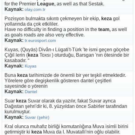
for the Premier
League,
as well as that Sestak.
Kaynak:
olay.com.tr
Pozisyon bulmakta sıkıntı çekmeyen bir ekip,
keza
gol
yollarında da çok etkililer.
Have no difficulty in finding a position in the
team,
as well
as goals roads are also very effective.
Kaynak:
tr.eurosport.com
Kuyas, (Quyās) Divân-ı Lügati't-Türk 'te ismi geçen göçebe
Çiğil lerin (
keza
Toxsı ) oturduğu, Barsgan 'nın ötesinde bir
kasabadır. “
Kaynak:
Kuyas
Buna
keza
tarihimizde de önemli bir yer teşkil etmektedir.
Yörelere göre degişkenlik gösteren dantel çeşitleri
sayesinde o yörenin
Kaynak:
Dantel
Suar
keza
Suvar olarak da yazılır, fakat Suvar ayrıca
Dağıstan şehri'dir ki, 8. yüzyıldan önce Sabirler tarafından
kurulmuştur.
Kaynak:
Suvar (şehir)
Kral olunca muhafız birliği komutanlığına Muva isimli birini
getirmiştir ki
keza
Muva da I. Muvatalli'nin oğlu olabilir.