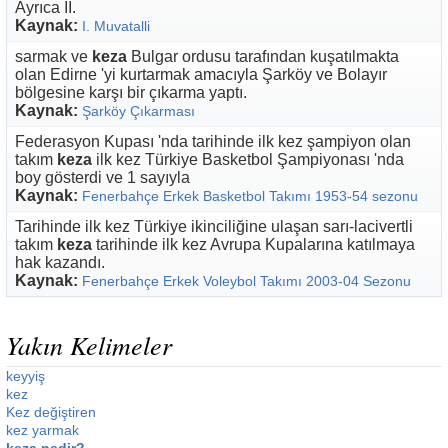
Ayrıca II.
Kaynak:
I. Muvatalli
sarmak ve
keza
Bulgar ordusu tarafından kuşatılmakta
olan Edirne 'yi kurtarmak amacıyla Şarköy ve Bolayır
bölgesine karşı bir çıkarma yaptı.
Kaynak:
Şarköy Çıkarması
Federasyon Kupası 'nda tarihinde ilk kez şampiyon olan
takım
keza
ilk kez Türkiye Basketbol Şampiyonası 'nda
boy gösterdi ve 1 sayıyla
Kaynak:
Fenerbahçe Erkek Basketbol Takımı 1953-54 sezonu
Tarihinde ilk kez Türkiye ikinciliğine ulaşan sarı-lacivertli
takım
keza
tarihinde ilk kez Avrupa Kupalarına katılmaya
hak kazandı.
Kaynak:
Fenerbahçe Erkek Voleybol Takımı 2003-04 Sezonu
Yakın Kelimeler
keyyiş
kez
Kez değiştiren
kez yarmak