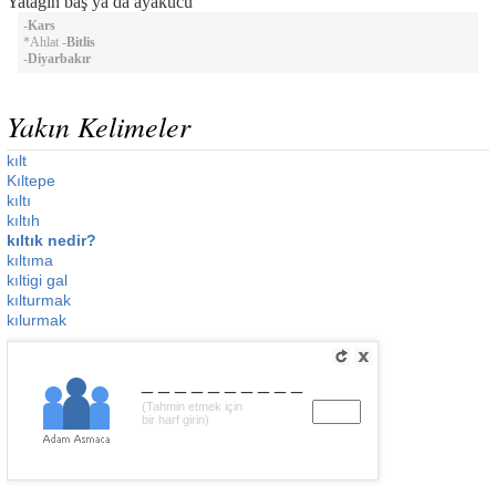
Yatağın baş ya da ayakucu
-
Kars
*Ahlat -
Bitlis
-
Diyarbakır
Yakın Kelimeler
kılt
Kıltepe
kıltı
kıltıh
kıltık nedir?
kıltıma
kıltigi gal
kılturmak
kılurmak
__________
(Tahmin etmek için
bir harf girin)