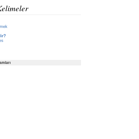
Kelimeler
etmek
dir?
es
amları