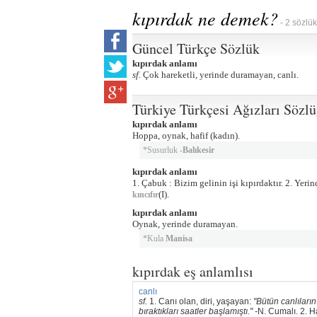
kıpırdak ne demek?
- 2 sözlük
Güncel Türkçe Sözlük
kıpırdak anlamı
sf.
Çok hareketli, yerinde duramayan, canlı.
Türkiye Türkçesi Ağızları Sözl
kıpırdak anlamı
Hoppa, oynak, hafif (kadın).
*Susurluk -
Balıkesir
kıpırdak anlamı
1. Çabuk : Bizim gelinin işi kıpırdaktır. 2. Ye
(I).
kıncıfır
kıpırdak anlamı
Oynak, yerinde duramayan.
*Kula
Manisa
kıpırdak eş anlamlısı
canlı
sf.
1. Canı olan, diri, yaşayan:
"Bütün canlıların
bıraktıkları saatler başlamıştı." -
N. Cumalı. 2. H