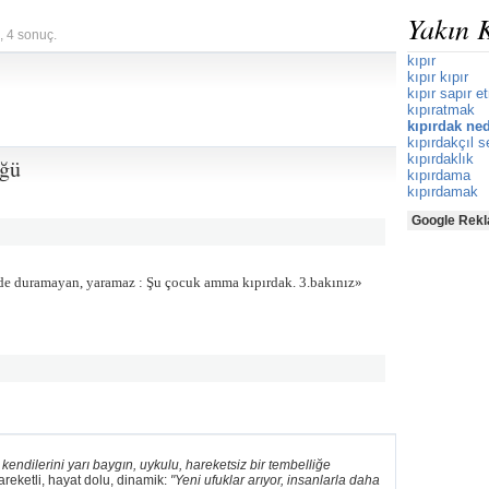
Yakın 
, 4 sonuç.
kıpır
kıpır kıpır
kıpır sapır 
kıpıratmak
kıpırdak ne
kıpırdakçıl s
kıpırdaklık
üğü
kıpırdama
kıpırdamak
Google Rekl
rinde duramayan, yaramaz : Şu çocuk amma kıpırdak. 3.bakınız»
 kendilerini yarı baygın, uykulu, hareketsiz bir tembelliğe
areketli, hayat dolu, dinamik:
"Yeni ufuklar arıyor, insanlarla daha