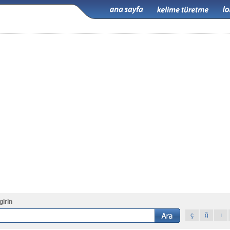
girin
ç
ğ
ı