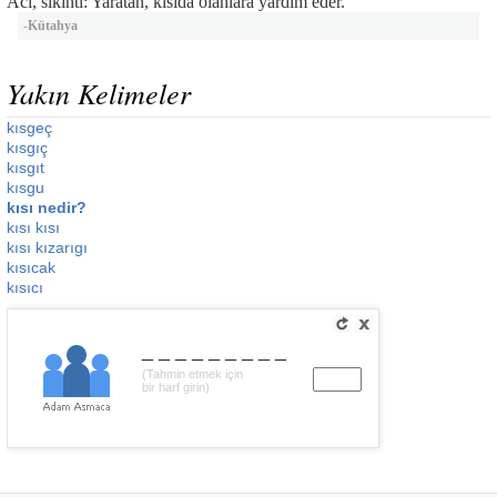
Acı, sıkıntı: Yaratan, kısıda olanlara yardım eder.
-
Kütahya
Yakın Kelimeler
kısgeç
kısgıç
kısgıt
kısgu
kısı nedir?
kısı kısı
kısı kızarıgı
kısıcak
kısıcı
_________
(Tahmin etmek için
bir harf girin)