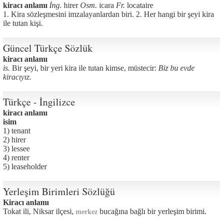
kiracı anlamı
İng.
hirer
Osm.
icara
Fr.
locataire
1. Kira sözleşmesini imzalayanlardan biri. 2. Her hangi bir şeyi kira
ile tutan kişi.
Güncel Türkçe Sözlük
kiracı anlamı
is.
Bir şeyi, bir yeri kira ile tutan kimse, müstecir:
Biz bu evde
kiracıyız.
Türkçe - İngilizce
kiracı anlamı
isim
1) tenant
2) hirer
3) lessee
4) renter
5) leaseholder
Yerleşim Birimleri Sözlüğü
Kiracı anlamı
Tokat ili, Niksar ilçesi,
bucağına bağlı bir yerleşim birimi.
merkez