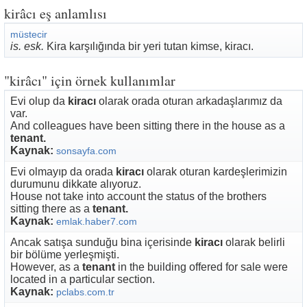
kirâcı eş anlamlısı
müstecir
is. esk.
Kira karşılığında bir yeri tutan kimse, kiracı.
"kirâcı" için örnek kullanımlar
Evi olup da
kiracı
olarak orada oturan arkadaşlarımız da
var.
And colleagues have been sitting there in the house as a
tenant.
Kaynak:
sonsayfa.com
Evi olmayıp da orada
kiracı
olarak oturan kardeşlerimizin
durumunu dikkate alıyoruz.
House not take into account the status of the brothers
sitting there as a
tenant.
Kaynak:
emlak.haber7.com
Ancak satışa sunduğu bina içerisinde
kiracı
olarak belirli
bir bölüme yerleşmişti.
However, as a
tenant
in the building offered for sale were
located in a particular section.
Kaynak:
pclabs.com.tr