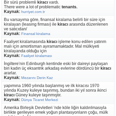
Bir sürü problemli
kiracı
vardı.
There were a lot of problematic
tenants.
Kaynak:
hurriyet.com.tr
Bu varsayıma göre, finansal kiralama belirli bir süre için
kiralayan (leasing firması) ile
kiracı
arasında düzenlenen
ve satıcıdan/
Kaynak:
Finansal kiralama
Faaliyet kiralamasında
kiracı
işleme konu edilen yatırım
malı için amortisman ayıramamaktadır. Mal mülkiyeti
kiralayanda olduğu için
Kaynak:
Faaliyet kiralaması
İngiltere'nin Edinburgh kentinde eski bir daireyi paylaşan
biri kadın üç eksantrik arkadaş evlerine dördüncü bir
kiracı
ararlar.
Kaynak:
Mezarını Derin Kaz
yapımına 1960 yılında başlanmış ve ilk kiracısı 1970
yılında Kuzey kuleye taşınmış, bundan iki yıl sonra ikinci
kiracı
Güney kuleye taşınmıştır.
Kaynak:
Dünya Ticaret Merkezi
Amerika Birleşik Devletleri 'nde köle liğin kaldırılmasıyla
birlikte gerileyen emek yoğun plantasyonların çoğu, mülk