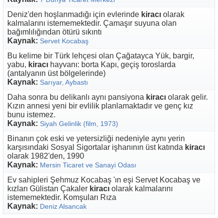
Deniz'den hoşlanmadığı için evlerinde
kiracı
olarak
kalmalarını istememektedir. Çamaşır suyuna olan
bağımlılığından ötürü sıkıntı
Kaynak:
Servet Kocabaş
Bu kelime bir Türk lehçesi olan Çağatayca Yük, bargir,
yabu,
kiracı
hayvanı: borta Kapı, geçiş toroslarda
(antalyanın üst bölgelerinde)
Kaynak:
Sarıyar, Aybastı
Daha sonra bu delikanlı aynı pansiyona
kiracı
olarak gelir.
Kızın annesi yeni bir evlilik planlamaktadır ve genç kız
bunu istemez.
Kaynak:
Siyah Gelinlik (film, 1973)
Binanın çok eski ve yetersizliği nedeniyle aynı yerin
karşısındaki Sosyal Sigortalar işhanının üst katında
kiracı
olarak 1982'den, 1990
Kaynak:
Mersin Ticaret ve Sanayi Odası
Ev sahipleri Şehmuz Kocabaş 'ın eşi Servet Kocabaş ve
kızları Gülistan Çakaler
kiracı
olarak kalmalarını
istememektedir. Komşuları Rıza
Kaynak:
Deniz Alsancak