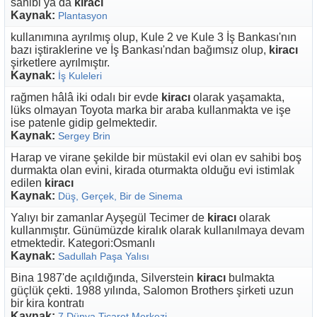
sahibi ya da
kiracı
Kaynak:
Plantasyon
kullanımına ayrılmış olup, Kule 2 ve Kule 3 İş Bankası'nın
bazı iştiraklerine ve İş Bankası'ndan bağımsız olup,
kiracı
şirketlere ayrılmıştır.
Kaynak:
İş Kuleleri
rağmen hâlâ iki odalı bir evde
kiracı
olarak yaşamakta,
lüks olmayan Toyota marka bir araba kullanmakta ve işe
ise patenle gidip gelmektedir.
Kaynak:
Sergey Brin
Harap ve virane şekilde bir müstakil evi olan ev sahibi boş
durmakta olan evini, kirada oturmakta olduğu evi istimlak
edilen
kiracı
Kaynak:
Düş, Gerçek, Bir de Sinema
Yalıyı bir zamanlar Ayşegül Tecimer de
kiracı
olarak
kullanmıştır. Günümüzde kiralık olarak kullanılmaya devam
etmektedir. Kategori:Osmanlı
Kaynak:
Sadullah Paşa Yalısı
Bina 1987'de açıldığında, Silverstein
kiracı
bulmakta
güçlük çekti. 1988 yılında, Salomon Brothers şirketi uzun
bir kira kontratı
Kaynak:
7 Dünya Ticaret Merkezi