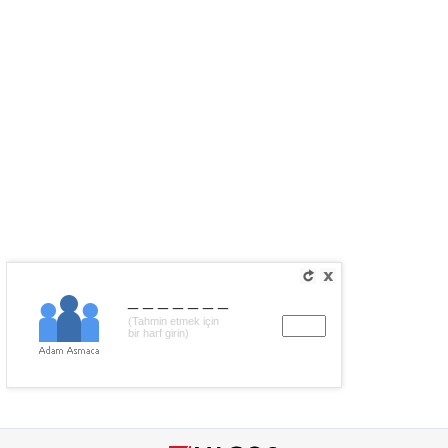
_______
(Tahmin etmek için
bir harf girin)