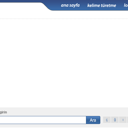
girin
ç
ğ
ı