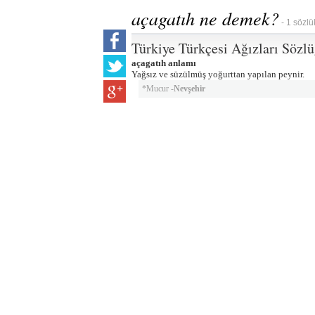
açagatıh ne demek?
- 1 sözlü
Türkiye Türkçesi Ağızları Sözl
açagatıh anlamı
Yağsız ve süzülmüş yoğurttan yapılan peynir.
*Mucur -
Nevşehir