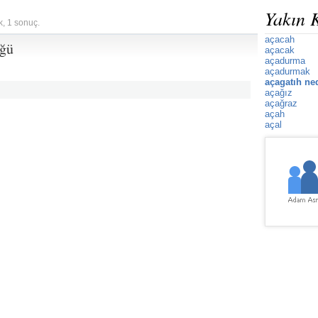
Yakın 
k, 1 sonuç.
açacah
üğü
açacak
açadurma
açadurmak
açagatıh ne
açağız
açağraz
açah
açal