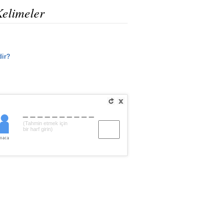
Kelimeler
dir?
__________
(Tahmin etmek için
bir harf girin)