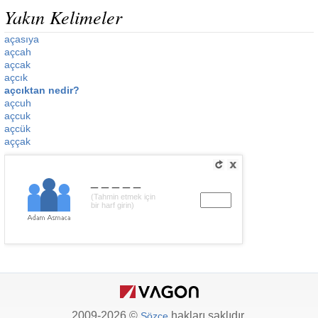
Yakın Kelimeler
açasıya
açcah
açcak
açcık
açcıktan nedir?
açcuh
açcuk
açcük
aççak
_____
(Tahmin etmek için
bir harf girin)
2009-2026 ©
hakları saklıdır.
Sözce