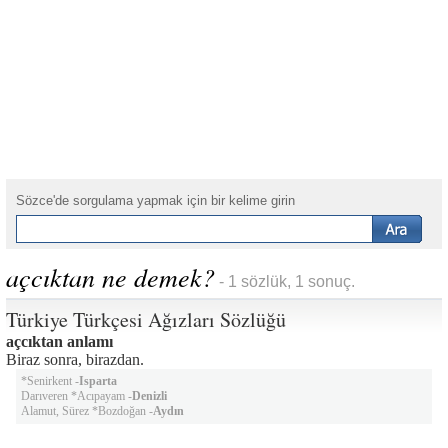
Sözce'de sorgulama yapmak için bir kelime girin
açcıktan ne demek?
- 1 sözlük, 1 sonuç.
Türkiye Türkçesi Ağızları Sözlüğü
açcıktan anlamı
Biraz sonra, birazdan.
*Senirkent -
Isparta
Darıveren *Acıpayam -
Denizli
Alamut, Sürez *Bozdoğan -
Aydın