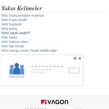
Yakın Kelimeler
kötü huylu tersiyan malarya
kötü huylu tümör
kötü huyluluk
kötü inanç
kötü iştah nedir?
kötü kadın
kötü kakma odun
kötü kişi olmak
kötü komşu insanı hacet sahibi eder
_________
(Tahmin etmek için
bir harf girin)