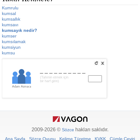
Kumrulu
kumsal
kumsallık
kumsavı
kumsayık nedir?
kumser
kumsılamak
kumsiyun
kumsu
__________
(Tahmin etmek için
bir harf girin)
2009-2026 ©
hakları saklıdır.
Sözce
Ana Sayfa
Sözce Oyunu
Kelime Türetme
KVKK
Cümle Çeviri