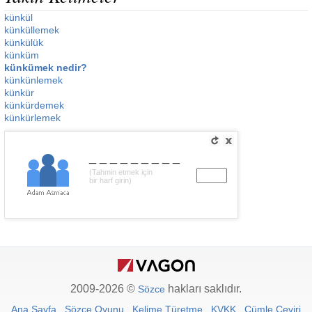
künkül
künküllemek
künkülük
künküm
künkümek nedir?
künkünlemek
künkür
künkürdemek
künkürlemek
_________
(Tahmin etmek için
bir harf girin)
2009-2026 ©
hakları saklıdır.
Sözce
Ana Sayfa
Sözce Oyunu
Kelime Türetme
KVKK
Cümle Çeviri