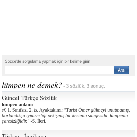
Sözce'de sorgulama yapmak için bir kelime girin
lümpen ne demek?
- 3 sözlük, 3 sonuç.
Güncel Türkçe Sözlük
lümpen anlamı
sf.
1. Sınıfsız. 2.
is.
Ayaktakımı:
"Turist Ömer gülmeyi unutmamış,
horlandıkça iyimserliği pekişmiş bir kesimin simgesidir, lümpenin
çaresizliğidir." -
S. İleri.
Türkçe - İngilizce