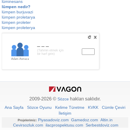
lüminesans
lümpen nedir?
lümpen burjuvazi
lümpen proletarya
lümpen proleter
lümpen proleterya
___
(Tahmin etmek için
bir harf girin)
2009-2026 ©
hakları saklıdır.
Sözce
Ana Sayfa
Sözce Oyunu
Kelime Türetme
KVKK
Cümle Çeviri
İletişim
Piyasadoviz.com
Gamedoz.com
Altin.in
Projelerimiz:
Cevirsozluk.com
ilacprospektusu.com
Serbestdoviz.com