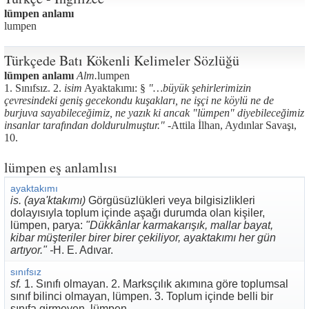
lümpen anlamı
lumpen
Türkçede Batı Kökenli Kelimeler Sözlüğü
lümpen anlamı
Alm.
lumpen
1. Sınıfsız. 2.
isim
Ayaktakımı: §
"…büyük şehirlerimizin
çevresindeki geniş gecekondu kuşakları, ne işçi ne köylü ne de
burjuva sayabileceğimiz, ne yazık ki ancak "lümpen" diyebileceğimiz
insanlar tarafından doldurulmuştur."
-Attila İlhan, Aydınlar Savaşı,
10.
lümpen eş anlamlısı
ayaktakımı
is. (aya'ktakımı)
Görgüsüzlükleri veya bilgisizlikleri
dolayısıyla toplum içinde aşağı durumda olan kişiler,
lümpen, parya:
"Dükkânlar karmakarışık, mallar bayat,
kibar müşteriler birer birer çekiliyor, ayaktakımı her gün
artıyor." -
H. E. Adıvar.
sınıfsız
sf.
1. Sınıfı olmayan. 2. Marksçılık akımına göre toplumsal
sınıf bilinci olmayan, lümpen. 3. Toplum içinde belli bir
sınıfa girmeyen, lümpen.