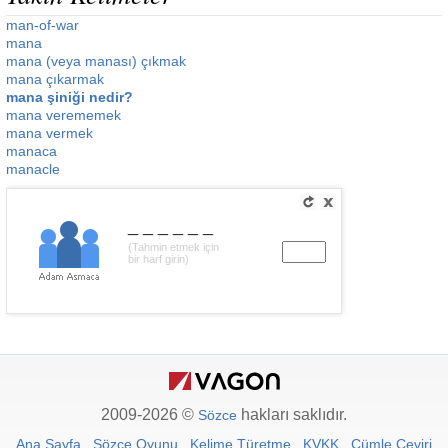
man-of-war
mana
mana (veya manası) çıkmak
mana çıkarmak
mana şiniği nedir?
mana verememek
mana vermek
manaca
manacle
______
(Tahmin etmek için
bir harf girin)
2009-2026 ©
hakları saklıdır.
Sözce
Ana Sayfa
Sözce Oyunu
Kelime Türetme
KVKK
Cümle Çeviri