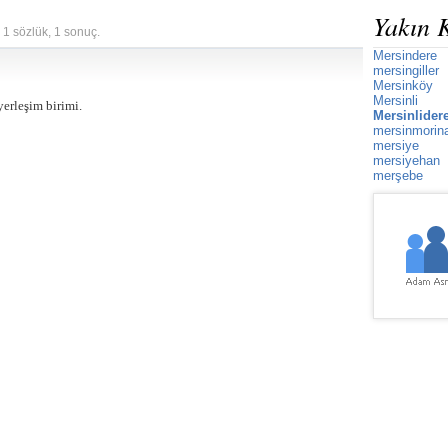
Yakın 
 1 sözlük, 1 sonuç.
Mersindere
mersingiller
Mersinköy
Mersinli
yerleşim birimi.
Mersinlider
mersinmorin
mersiye
mersiyehan
merşebe