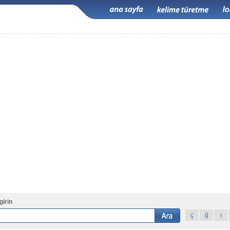
girin
ç
ğ
ı