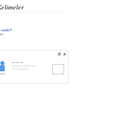
Kelimeler
e nedir?
ası
___
(Tahmin etmek için
bir harf girin)