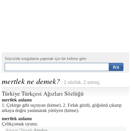
Sözce'de sorgulama yapmak için bir kelime girin
mertlek ne demek?
- 1 sözlük, 2 sonuç.
Türkiye Türkçesi Ağızları Sözlüğü
mertlek anlamı
1. Çekirge gibi sıçrayan (kimse). 2. Fırlak gözlü, göğsünü çıkarıp
arkaya doğru yaslanarak yürüyen (kimse).
mertlek anlamı
Çelikçomak oyunu.
Kuruçay *Tavşanlı -
Kütahya