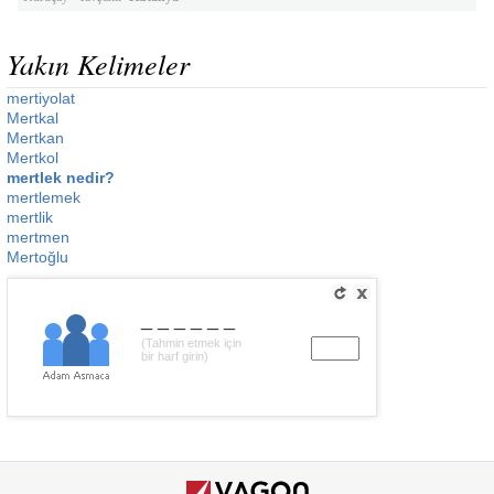
Yakın Kelimeler
mertiyolat
Mertkal
Mertkan
Mertkol
mertlek nedir?
mertlemek
mertlik
mertmen
Mertoğlu
______
(Tahmin etmek için
bir harf girin)