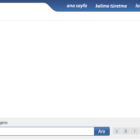
girin
ç
ğ
ı