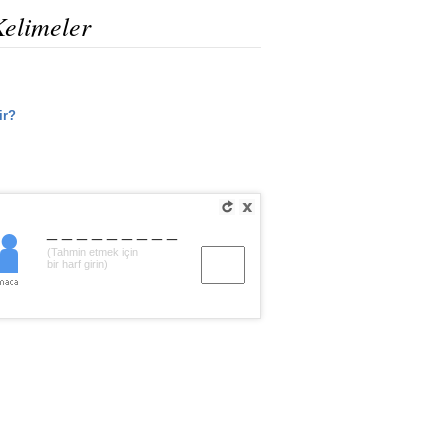
Kelimeler
ir?
_________
(Tahmin etmek için
bir harf girin)