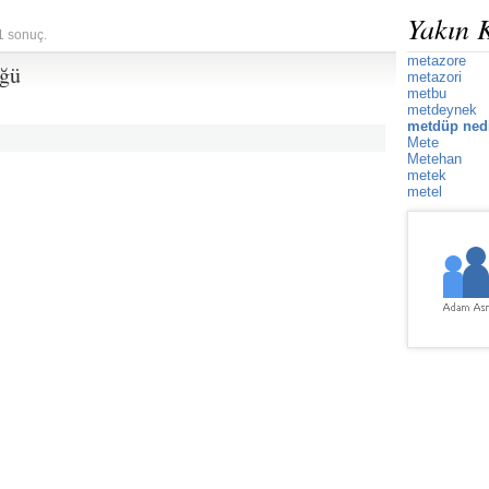
Yakın 
 1 sonuç.
metazore
üğü
metazori
metbu
metdeynek
metdüp ned
Mete
Metehan
metek
metel