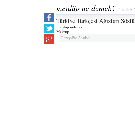
metdüp ne demek?
- 1 sözlük,
Türkiye Türkçesi Ağızları Sözl
metdüp anlamı
Mektup
Güney-Batı Anadolu