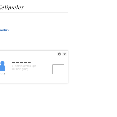
Kelimeler
nedir?
_____
(Tahmin etmek için
bir harf girin)