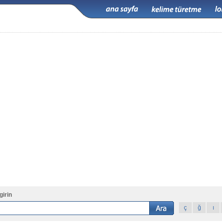
girin
ç
ğ
ı