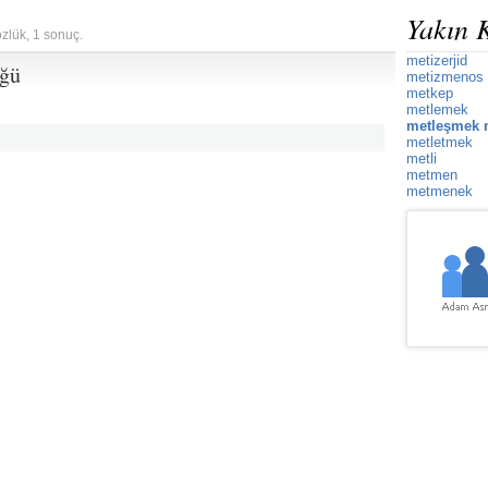
Yakın 
özlük, 1 sonuç.
metizerjid
üğü
metizmenos
metkep
metlemek
metleşmek 
metletmek
metli
metmen
metmenek